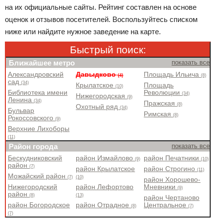
на их официальные сайты. Рейтинг составлен на основе
оценок и отзывов посетителей. Воспользуйтесь списком
ниже или найдите нужное заведение на карте.
Быстрый поиск:
Ближайшее метро
показать все
Александровский
Давыдково
Площадь Ильича
(4)
(8)
сад
(34)
Крылатское
Площадь
(10)
Библиотека имени
Революции
(34)
Нижегородская
(9)
Ленина
(34)
Пражская
(8)
Охотный ряд
(34)
Бульвар
Римская
(8)
Рокоссовского
(9)
Верхние Лихоборы
(11)
Район города
показать все
Бескудниковский
район Измайлово
район Печатники
(9)
(10)
район
(7)
район Крылатское
район Строгино
(11)
Можайский район
(7)
(10)
район Хорошево-
Нижегородский
район Лефортово
Мневники
(9)
район
(8)
(13)
район Чертаново
район Богородское
район Отрадное
Центральное
(8)
(7)
(7)