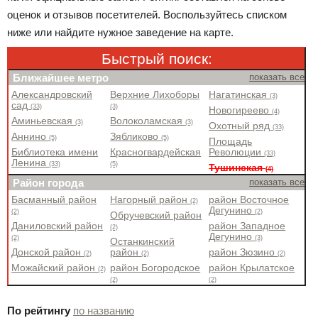
оценок и отзывов посетителей. Воспользуйтесь списком
ниже или найдите нужное заведение на карте.
Быстрый поиск:
Ближайшее метро
показать все
Александровский
Верхние Лихоборы
Нагатинская
(3)
сад
(33)
(3)
Новогиреево
(4)
Аминьевская
Волоколамская
(3)
(3)
Охотный ряд
(33)
Аннино
Зябликово
(5)
(5)
Площадь
Библиотека имени
Красногвардейская
Революции
(33)
Ленина
(33)
(5)
Тушинская
(4)
Район города
показать все
Басманный район
Нагорный район
район Восточное
(2)
Дегунино
(2)
(2)
Обручевский район
Даниловский район
район Западное
(2)
Дегунино
(2)
(3)
Останкинский
Донской район
район
район Зюзино
(2)
(2)
(2)
Можайский район
район Богородское
район Крылатское
(2)
(2)
(2)
По рейтингу
по названию