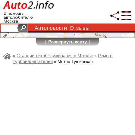
В помощь
автолюбителю
Москва
Автоновости
Отзывы
↓
↓
Развернуть карту
Станции техобслуживания в Москве
Ремонт
»
»
турбонагнетателей
»
Метро Тушинская