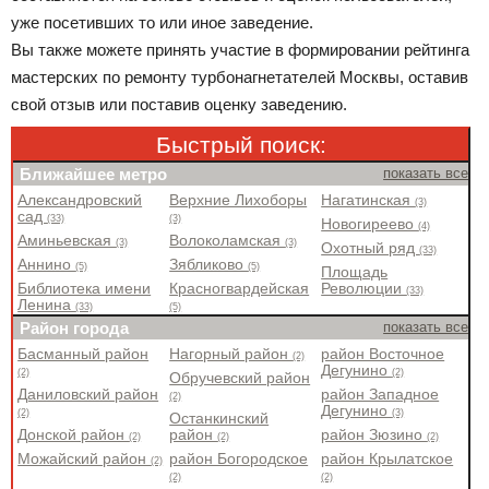
уже посетивших то или иное заведение.
Вы также можете принять участие в формировании рейтинга
мастерских по ремонту турбонагнетателей Москвы, оставив
свой отзыв или поставив оценку заведению.
Быстрый поиск:
Ближайшее метро
показать все
Александровский
Верхние Лихоборы
Нагатинская
(3)
сад
(33)
(3)
Новогиреево
(4)
Аминьевская
Волоколамская
(3)
(3)
Охотный ряд
(33)
Аннино
Зябликово
(5)
(5)
Площадь
Библиотека имени
Красногвардейская
Революции
(33)
Ленина
(33)
(5)
Район города
показать все
Басманный район
Нагорный район
район Восточное
(2)
Дегунино
(2)
(2)
Обручевский район
Даниловский район
район Западное
(2)
Дегунино
(2)
(3)
Останкинский
Донской район
район
район Зюзино
(2)
(2)
(2)
Можайский район
район Богородское
район Крылатское
(2)
(2)
(2)