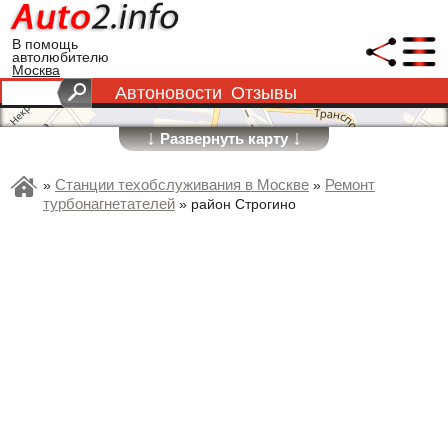
В помощь
автолюбителю
Москва
Автоновости
Отзывы
↓
↓
Развернуть карту
Станции техобслуживания в Москве
Ремонт
»
»
турбонагнетателей
»
район Строгино