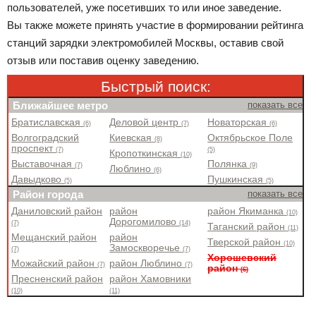
пользователей, уже посетивших то или иное заведение.
Вы также можете принять участие в формировании рейтинга
станций зарядки электромобилей Москвы, оставив свой
отзыв или поставив оценку заведению.
Быстрый поиск:
Ближайшее метро
показать все
Братиславская
Деловой центр
Новаторская
(6)
(7)
(6)
Волгоградский
Киевская
Октябрьское Поле
(8)
проспект
(7)
(5)
Кропоткинская
(10)
Выставочная
Полянка
(7)
(9)
Люблино
(6)
Давыдково
Пушкинская
(5)
(5)
Район города
показать все
Даниловский район
район
район Якиманка
(10)
Дорогомилово
(7)
(14)
Таганский район
(11)
Мещанский район
район
Тверской район
(10)
Замоскворечье
(7)
(7)
Хорошевский
Можайский район
район Люблино
(7)
(7)
район
(6)
Пресненский район
район Хамовники
(10)
(11)