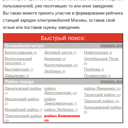
пользователей, уже посетивших то или иное заведение.
Вы также можете принять участие в формировании рейтинга
станций зарядки электромобилей Москвы, оставив свой
отзыв или поставив оценку заведению.
Быстрый поиск:
Ближайшее метро
показать все
Братиславская
Деловой центр
Новаторская
(6)
(7)
(6)
Волгоградский
Киевская
Октябрьское Поле
(8)
проспект
(7)
(5)
Кропоткинская
(10)
Выставочная
Полянка
(7)
(9)
Люблино
(6)
Давыдково
Пушкинская
(5)
(5)
Район города
показать все
Даниловский район
район
район Якиманка
(10)
Дорогомилово
(7)
(14)
Таганский район
(11)
Мещанский район
район
Тверской район
(10)
Замоскворечье
(7)
(7)
Хорошевский район
Можайский район
район Люблино
(7)
(7)
(6)
Пресненский район
район Хамовники
(10)
(11)