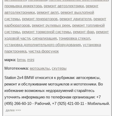
промывка инжектора
,
ремонт автоэлектрики
,
ремонт
автоэлектроники
,
ремонт акпп
,
ремонт выхлопной
системы
,
ремонт генераторов
,
ремонт двигателя
,
ремонт
карбюраторов
,
ремонт рулевых реек
,
ремонт топливной
системы
,
ремонт тормозной системы
,
ремонт фар
,
ремонт
ходовой части
,
сигнализация
,
тонировка стекол
,
установка дополнительного оборудования
,
установка
парктроника
,
чистка форсунок
марка:
bmw
,
mini
Мототехника:
мотоциклы
,
скутеры
Station 2x4 BMW относится к рубрикам: автосервисы,
ремонт и обслуживание мотоциклов и мототехники. Во
избежание возможных недоразумений старайтесь
уточнять информацию по телефонам организации: +7
(495) 266-60-10 - Рабочий, +7 (925) 421-00-11 - Мобильный.
далее >>>