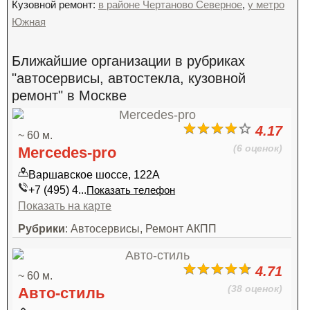
Кузовной ремонт:
в районе Чертаново Северное
,
у метро
Южная
Ближайшие организации в рубриках
"автосервисы, автостекла, кузовной
ремонт" в Москве
4.17
~ 60 м.
(6 оценок)
Mercedes-pro
Варшавское шоссе, 122А
+7 (495) 4...
Показать телефон
Показать на карте
Рубрики
: Автосервисы, Ремонт АКПП
4.71
~ 60 м.
(38 оценок)
Авто-стиль