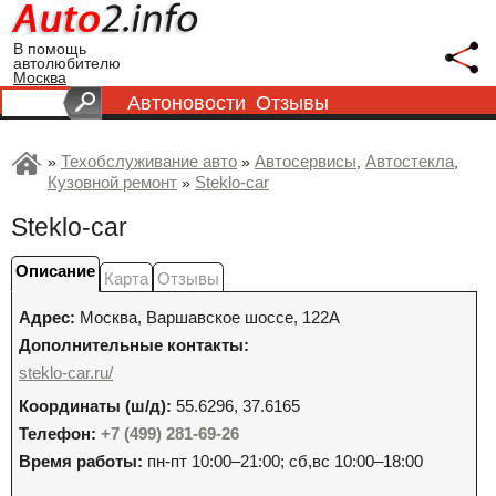
В помощь
автолюбителю
Москва
Автоновости
Отзывы
Техобслуживание авто
Автосервисы
Автостекла
»
»
,
,
Кузовной ремонт
Steklo-car
»
Steklo-car
Описание
Карта
Отзывы
Адрес:
Москва
,
Варшавское шоссе, 122А
Дополнительные контакты:
steklo-car.ru/
Координаты (ш/д):
55.6296, 37.6165
Телефон:
+7 (499) 281-69-26
Время работы:
пн-пт 10:00–21:00; сб,вс 10:00–18:00