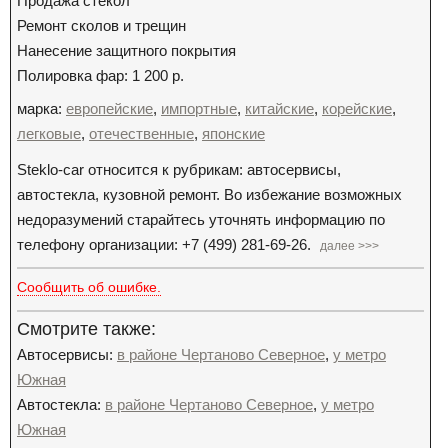
Продажа стекол
Ремонт сколов и трещин
Нанесение защитного покрытия
Полировка фар: 1 200 р.
марка:
европейские
,
импортные
,
китайские
,
корейские
,
легковые
,
отечественные
,
японские
Steklo-car относится к рубрикам: автосервисы,
автостекла, кузовной ремонт. Во избежание возможных
недоразумений старайтесь уточнять информацию по
телефону организации: +7 (499) 281-69-26.
далее >>>
Сообщить об ошибке.
Смотрите также:
Автосервисы:
в районе Чертаново Северное
,
у метро
Южная
Автостекла:
в районе Чертаново Северное
,
у метро
Южная