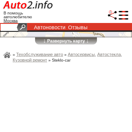
1
В помощь
автолюбителю
Москва
Автоновости
Отзывы
↓
↓
Развернуть карту
Техобслуживание авто
Автосервисы
Автостекла
»
»
,
,
Кузовной ремонт
»
Steklo-car