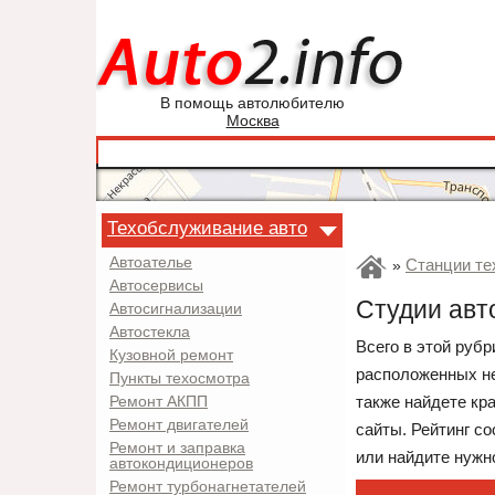
В помощь автолюбителю
Москва
Техобслуживание авто
Автоателье
Станции те
»
Автосервисы
Студии авт
Автосигнализации
Автостекла
Всего в этой рубр
Кузовной ремонт
расположенных не
Пункты техосмотра
также найдете кр
Ремонт АКПП
Ремонт двигателей
сайты. Рейтинг с
Ремонт и заправка
или найдите нужно
автокондиционеров
Ремонт турбонагнетателей