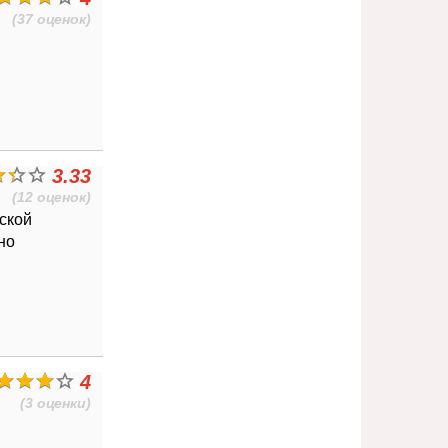
(37 оценок)
3.33
(12 оценок)
ской
но
4
(3 оценки)