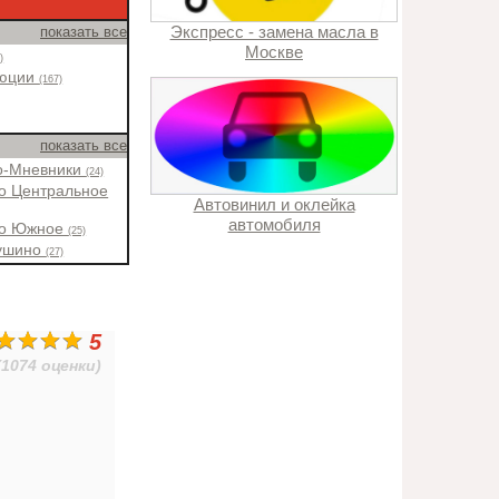
Экспресс - замена масла в
показать все
Москве
)
люции
(167)
показать все
о-Мневники
(24)
о Центральное
Автовинил и оклейка
автомобиля
во Южное
(25)
ушино
(27)
5
(1074 оценки)