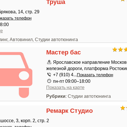
Труша
якова, 14, стр. 29
казать телефон
8:00
те
линг, Автовинил, Студии автотюнинга
Мастер бас
Ярославское направление Москов
железной дороги, платформа Ростоки
+7 (910) 4...
Показать телефон
пн-пт 09:00–18:00
Показать на карте
Рубрики
: Студии автотюнинга
Ремарк Студио
оссе, 3, корп. 2, стр. 2