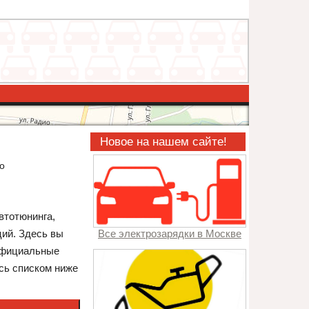
Новое на нашем сайте!
о
втотюнинга,
ций. Здесь вы
Все электрозарядки в Москве
 официальные
есь списком ниже