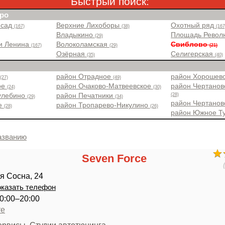
Быстрый поиск:
ро
 сад
Верхние Лихоборы
Охотный ряд
(167)
(38)
(167
Владыкино
Площадь Рево
(29)
и Ленина
Волоколамская
Свиблово
(167)
(29)
(21)
Озёрная
Селигерская
(35)
(40)
район Отрадное
район Хорошев
(27)
(49)
ое
район Очаково-Матвеевское
район Чертанов
(24)
(30)
(28)
улебино
район Печатники
(29)
(34)
район Чертано
ое
район Тропарево-Никулино
(28)
(26)
район Южное Т
азванию
Seven Force
я Сосна, 24
казать телефон
0:00–20:00
те