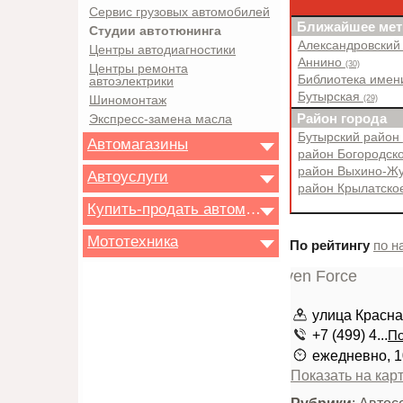
Сервис грузовых автомобилей
Ближайшее мет
Студии автотюнинга
Александровский
Центры автодиагностики
Аннино
(30)
Центры ремонта
Библиотека имен
автоэлектрики
Бутырская
(29)
Шиномонтаж
Район города
Экспресс-замена масла
Бутырский район
Автомагазины
район Богородск
район Выхино-Ж
Автоуслуги
район Крылатск
Купить-продать автомобиль
Мототехника
По рейтингу
по н
улица Красна
+7 (499) 4...
По
ежедневно, 1
Показать на кар