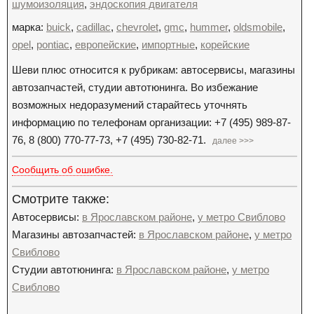
шумоизоляция
,
эндоскопия двигателя
марка:
buick
,
cadillac
,
chevrolet
,
gmc
,
hummer
,
oldsmobile
,
opel
,
pontiac
,
европейские
,
импортные
,
корейские
Шеви плюс относится к рубрикам: автосервисы, магазины
автозапчастей, студии автотюнинга. Во избежание
возможных недоразумений старайтесь уточнять
информацию по телефонам организации: +7 (495) 989-87-
76, 8 (800) 770-77-73, +7 (495) 730-82-71.
далее >>>
Сообщить об ошибке.
Смотрите также:
Автосервисы:
в Ярославском районе
,
у метро Свиблово
Магазины автозапчастей:
в Ярославском районе
,
у метро
Свиблово
Студии автотюнинга:
в Ярославском районе
,
у метро
Свиблово