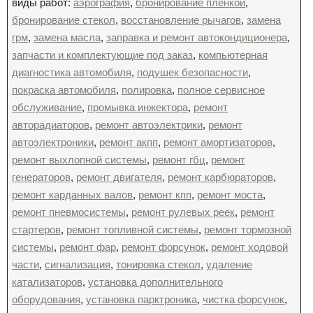
виды работ:
аэрография
,
бронирование пленкой
,
бронирование стекол
,
восстановление рычагов
,
замена
грм
,
замена масла
,
заправка и ремонт автокондиционера
,
запчасти и комплектующие под заказ
,
компьютерная
диагностика автомобиля
,
подушек безопасности
,
покраска автомобиля
,
полировка
,
полное сервисное
обслуживание
,
промывка инжектора
,
ремонт
авторадиаторов
,
ремонт автоэлектрики
,
ремонт
автоэлектроники
,
ремонт акпп
,
ремонт амортизаторов
,
ремонт выхлопной системы
,
ремонт гбц
,
ремонт
генераторов
,
ремонт двигателя
,
ремонт карбюраторов
,
ремонт карданных валов
,
ремонт кпп
,
ремонт моста
,
ремонт пневмосистемы
,
ремонт рулевых реек
,
ремонт
стартеров
,
ремонт топливной системы
,
ремонт тормозной
системы
,
ремонт фар
,
ремонт форсунок
,
ремонт ходовой
части
,
сигнализация
,
тонировка стекол
,
удаление
катализаторов
,
установка дополнительного
оборудования
,
установка парктроника
,
чистка форсунок
,