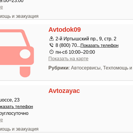
9:00–23:00
те
мощь и эвакуация
Avtodok09
2-й Иртышский пр., 9, стр. 2
8 (800) 70...
Показать телефон
пн-сб 10:00–20:00
Показать на карте
Рубрики
: Автосервисы, Техпомощь и
Avtozayac
оссе, 23
казать телефон
руглосуточно
те
мощь и эвакуация