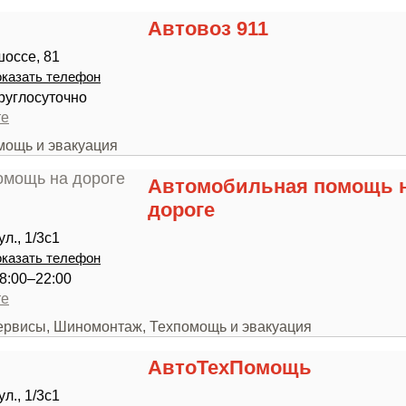
Автовоз 911
оссе, 81
казать телефон
руглосуточно
те
мощь и эвакуация
Автомобильная помощь 
дороге
л., 1/3с1
казать телефон
8:00–22:00
те
сервисы, Шиномонтаж, Техпомощь и эвакуация
АвтоТехПомощь
л., 1/3с1