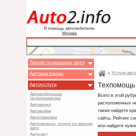
В помощь автолюбителю
Москва
Техобслуживание авто
Услуги авт
Автомагазины
»
Техпомощь 
Автоуслуги
Автомобильные
Всего в этой руб
грузоперевозки
расположенных не
Автовинил
также найдете кр
Автомойки
Автопарковки
сайты. Рейтинг с
Автопрокаты, услуги по аренде
или найдите нужно
авто
Автосвет