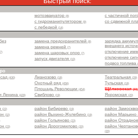
Быстрый поиск:
мотоэвакуатор
с частичной пог
(8)
с гидроманипулятором
со сдвижной п
(9)
с лебедкой
(14)
без
замена предохранителей
зарядка аккумул
(8)
внешнего источ
замена ремней
(7)
отключение им
(7)
замена шаровых опор
(7)
отключение сиг
запуск двигателя
(10)
подвоз топлива
ро
 сад
Лианозово
Театральная
(430)
(18)
(29)
Охотный ряд
Тульская
(456)
(18)
Площадь Революции
Щёлковская
(454)
(33)
и Ленина
Свиблово
Яхромская
(429)
(19)
(20)
н
район Бибирево
район Замоскв
(22)
(19)
йон
район Выхино-Жулебино
район Марьино
(32)
(19)
район Гольяново
район Отрадно
)
(23)
йон
район Дорогомилово
район Чертанов
(23)
(20)
(20)