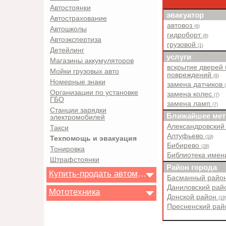
Автостоянки
эвакуатор
Автострахование
автовоз
(6)
Автошколы
гидроборт
(8)
Автоэкспертиза
грузовой
(1)
Детейлинг
услуги
Магазины аккумуляторов
вскрытие дверей 
Мойки грузовых авто
повреждений
(9)
Номерные знаки
замена датчиков
Организации по установке
замена колес
(7)
ГБО
замена ламп
(7)
Станции зарядки
Ближайшее мет
электромобилей
Александровский
Такси
Алтуфьево
(19)
Техпомощь и эвакуация
Бибирево
(28)
Тонировка
Библиотека имен
Штрафстоянки
Район города
Купить-продать автомобиль
Басманный райо
Даниловский ра
Мототехника
Донской район
(19
Пресненский ра