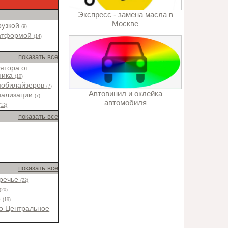
Экспресс - замена масла в
Москве
рузкой
(9)
латформой
(14)
показать все
ятора от
ника
(10)
мобилайзеров
(7)
Автовинил и оклейка
нализации
(7)
автомобиля
(12)
показать все
показать все
оречье
(22)
(20)
е
(19)
о Центральное