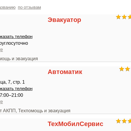
азванию
по отзывам
Эвакуатор
казать телефон
руглосуточно
те
мощь и эвакуация
Автоматик
а, 7, стр. 1
казать телефон
7:00–21:00
те
нт АКПП, Техпомощь и эвакуация
ТехМобилСервис