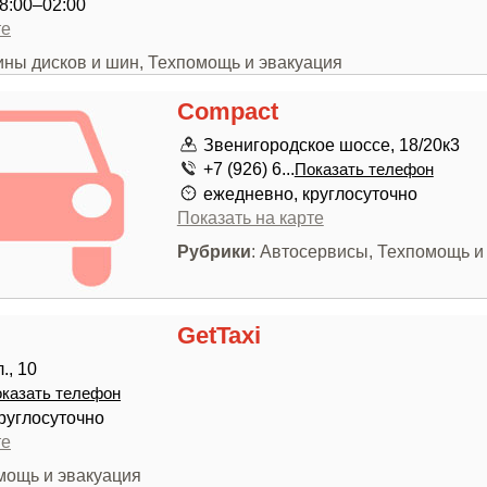
8:00–02:00
те
ины дисков и шин, Техпомощь и эвакуация
Compact
Звенигородское шоссе, 18/20к3
+7 (926) 6...
Показать телефон
ежедневно, круглосуточно
Показать на карте
Рубрики
: Автосервисы, Техпомощь и
GetTaxi
., 10
казать телефон
руглосуточно
те
мощь и эвакуация