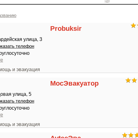
(20)
азванию
Probuksir
ардейская улица, 3
казать телефон
руглосуточно
те
мощь и эвакуация
МосЭвакуатор
овая улица, 5
казать телефон
руглосуточно
те
мощь и эвакуация