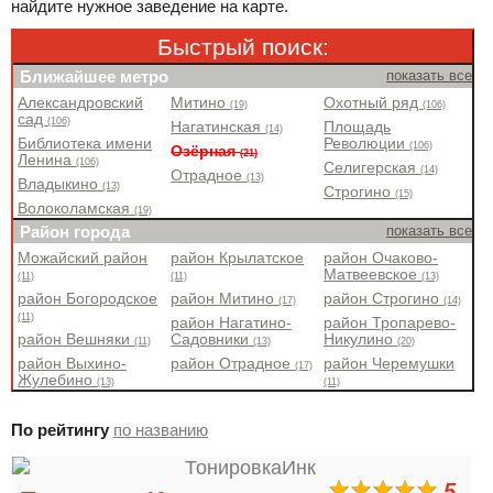
найдите нужное заведение на карте.
Быстрый поиск:
Ближайшее метро
показать все
Александровский
Митино
Охотный ряд
(19)
(106)
сад
(106)
Нагатинская
Площадь
(14)
Библиотека имени
Революции
(106)
Озёрная
(21)
Ленина
(106)
Селигерская
(14)
Отрадное
(13)
Владыкино
(13)
Строгино
(15)
Волоколамская
(19)
Район города
показать все
Можайский район
район Крылатское
район Очаково-
Матвеевское
(11)
(11)
(13)
район Богородское
район Митино
район Строгино
(17)
(14)
(11)
район Нагатино-
район Тропарево-
район Вешняки
Садовники
Никулино
(11)
(13)
(20)
район Выхино-
район Отрадное
район Черемушки
(17)
Жулебино
(13)
(11)
По рейтингу
по названию
5