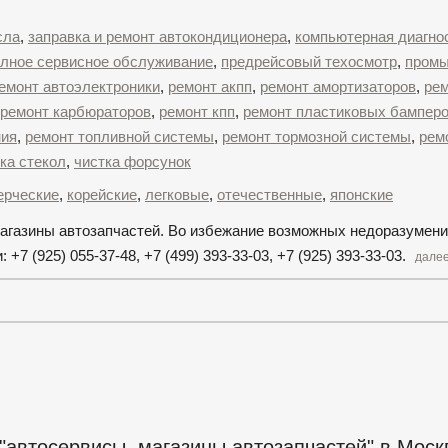
сла
,
заправка и ремонт автокондиционера
,
компьютерная диагно
лное сервисное обслуживание
,
предрейсовый техосмотр
,
промы
емонт автоэлектроники
,
ремонт акпп
,
ремонт амортизаторов
,
ре
ремонт карбюраторов
,
ремонт кпп
,
ремонт пластиковых бампер
ния
,
ремонт топливной системы
,
ремонт тормозной системы
,
рем
ка стекол
,
чистка форсунок
ерческие
,
корейские
,
легковые
,
отечественные
,
японские
 магазины автозапчастей. Во избежание возможных недоразумени
7 (925) 055-37-48, +7 (499) 393-33-03, +7 (925) 393-33-03.
далее
"автосервисы, магазины автозапчастей" в Моск