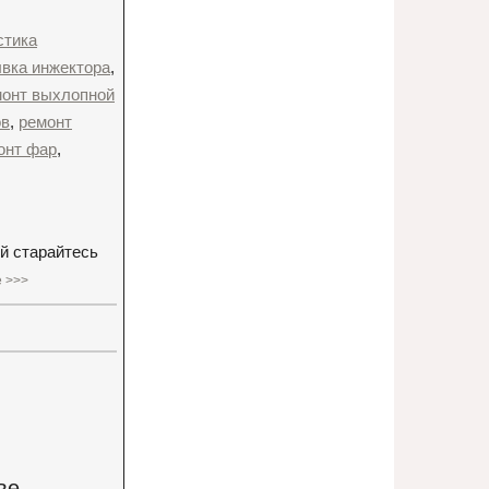
стика
вка инжектора
,
монт выхлопной
ов
,
ремонт
онт фар
,
й старайтесь
 >>>
ве