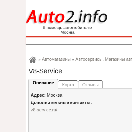
В помощь автолюбителю
Москва
Автомагазины
Автосервисы
Магазины ав
»
»
,
V8-Service
Описание
Карта
Отзывы
Адрес:
Москва
Дополнительные контакты:
v8-service.ru/