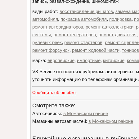
запись, развал-схождение, шиномонтаж
виды работ:
восстановление рычагов
,
замена ма
автомобиля
,
покраска автомобиля
,
полировка
,
по
ремонт авторадиаторов
,
ремонт автоэлектрики
,
р
системы
,
ремонт генераторов
,
ремонт двигателя
,
рулевых реек
,
ремонт стартеров
,
ремонт сцепле
ремонт форсунок
,
ремонт ходовой части
,
тониров
марка:
европейские
,
импортные
,
китайские
,
комм
V8-Service относится к рубрикам: автосервисы,
уточнять информацию по телефонам организации: +
Сообщить об ошибке.
Смотрите также:
Автосервисы:
в Можайском районе
Магазины автозапчастей:
в Можайском районе
Ближайшие организации в рубриках 