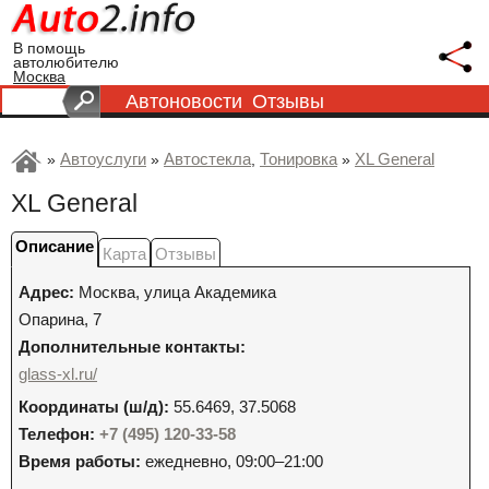
В помощь
автолюбителю
Москва
Автоновости
Отзывы
Автоуслуги
Автостекла
Тонировка
XL General
»
»
,
»
XL General
Описание
Карта
Отзывы
Адрес:
Москва
,
улица Академика
Опарина, 7
Дополнительные контакты:
glass-xl.ru/
Координаты (ш/д):
55.6469, 37.5068
Телефон:
+7 (495) 120-33-58
Время работы:
ежедневно, 09:00–21:00