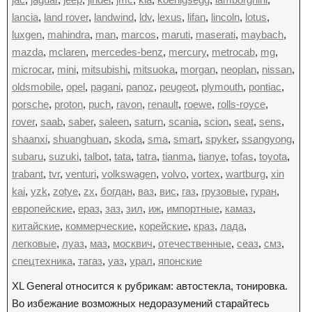
lancia
,
land rover
,
landwind
,
ldv
,
lexus
,
lifan
,
lincoln
,
lotus
,
luxgen
,
mahindra
,
man
,
marcos
,
maruti
,
maserati
,
maybach
,
mazda
,
mclaren
,
mercedes-benz
,
mercury
,
metrocab
,
mg
,
microcar
,
mini
,
mitsubishi
,
mitsuoka
,
morgan
,
neoplan
,
nissan
,
oldsmobile
,
opel
,
pagani
,
panoz
,
peugeot
,
plymouth
,
pontiac
,
porsche
,
proton
,
puch
,
ravon
,
renault
,
roewe
,
rolls-royce
,
rover
,
saab
,
saber
,
saleen
,
saturn
,
scania
,
scion
,
seat
,
sens
,
shaanxi
,
shuanghuan
,
skoda
,
sma
,
smart
,
spyker
,
ssangyong
,
subaru
,
suzuki
,
talbot
,
tata
,
tatra
,
tianma
,
tianye
,
tofas
,
toyota
,
trabant
,
tvr
,
venturi
,
volkswagen
,
volvo
,
vortex
,
wartburg
,
xin
kai
,
yzk
,
zotye
,
zx
,
богдан
,
ваз
,
вис
,
газ
,
грузовые
,
гуран
,
европейские
,
ераз
,
заз
,
зил
,
иж
,
импортные
,
камаз
,
китайские
,
коммерческие
,
корейские
,
краз
,
лада
,
легковые
,
луаз
,
маз
,
москвич
,
отечественные
,
сеаз
,
смз
,
спецтехника
,
тагаз
,
уаз
,
урал
,
японские
XL General относится к рубрикам: автостекла, тонировка.
Во избежание возможных недоразумений старайтесь