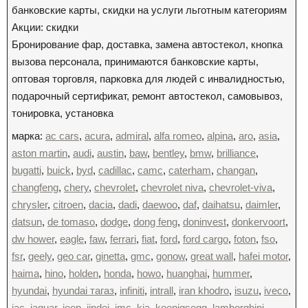
банковские карты, скидки на услуги льготным категориям
Акции: скидки
Бронирование фар, доставка, замена автостекол, кнопка
вызова персонала, принимаются банковские карты,
оптовая торговля, парковка для людей с инвалидностью,
подарочный сертификат, ремонт автостекол, самовывоз,
тонировка, установка
марка:
ac cars
,
acura
,
admiral
,
alfa romeo
,
alpina
,
aro
,
asia
,
aston martin
,
audi
,
austin
,
baw
,
bentley
,
bmw
,
brilliance
,
bugatti
,
buick
,
byd
,
cadillac
,
camc
,
caterham
,
changan
,
changfeng
,
chery
,
chevrolet
,
chevrolet niva
,
chevrolet-viva
,
chrysler
,
citroen
,
dacia
,
dadi
,
daewoo
,
daf
,
daihatsu
,
daimler
,
datsun
,
de tomaso
,
dodge
,
dong feng
,
doninvest
,
donkervoort
,
dw hower
,
eagle
,
faw
,
ferrari
,
fiat
,
ford
,
ford cargo
,
foton
,
fso
,
fsr
,
geely
,
geo car
,
ginetta
,
gmc
,
gonow
,
great wall
,
hafei motor
,
haima
,
hino
,
holden
,
honda
,
howo
,
huanghai
,
hummer
,
hyundai
,
hyundai тагаз
,
infiniti
,
intrall
,
iran khodro
,
isuzu
,
iveco
,
jac
,
jaguar
,
jeep
,
jindei
,
jmc
,
kia
,
koenigsegg
,
lamborghini
,