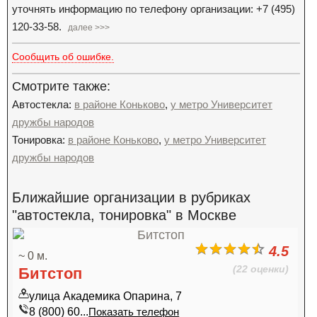
уточнять информацию по телефону организации: +7 (495)
120-33-58.
далее >>>
Сообщить об ошибке.
Смотрите также:
Автостекла:
в районе Коньково
,
у метро Университет
дружбы народов
Тонировка:
в районе Коньково
,
у метро Университет
дружбы народов
Ближайшие организации в рубриках
"автостекла, тонировка" в Москве
4.5
~ 0 м.
(22 оценки)
Битстоп
улица Академика Опарина, 7
8 (800) 60...
Показать телефон