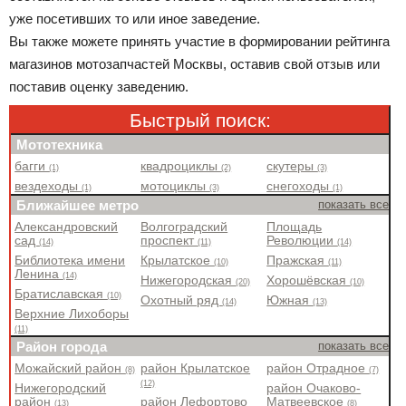
уже посетивших то или иное заведение.
Вы также можете принять участие в формировании рейтинга
магазинов мотозапчастей Москвы, оставив свой отзыв или
поставив оценку заведению.
Быстрый поиск:
Мототехника
багги
квадроциклы
скутеры
(1)
(2)
(3)
вездеходы
мотоциклы
снегоходы
(1)
(3)
(1)
Ближайшее метро
показать все
Александровский
Волгоградский
Площадь
сад
проспект
Революции
(14)
(11)
(14)
Библиотека имени
Крылатское
Пражская
(10)
(11)
Ленина
(14)
Нижегородская
Хорошёвская
(20)
(10)
Братиславская
(10)
Охотный ряд
Южная
(14)
(13)
Верхние Лихоборы
(11)
Район города
показать все
Можайский район
район Крылатское
район Отрадное
(8)
(7)
(12)
Нижегородский
район Очаково-
район
район Лефортово
Матвеевское
(13)
(8)