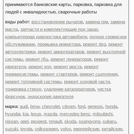
принимаются банковские карты, парковка, парковка для
людей с инвалидностью, сварочные работы
виды работ:
восстановление рычагов
,
замена грм
,
замена
масла
,
запчасти и комплектующие под заказ
,
компьютерная диагностика автомобиля
,
полное сервисное
обслуживание
,
промывка инжектора
,
ремонт dsg
,
ремонт
автоэлектрики
,
ремонт амортизаторов
,
ремонт выхлопной
системы
,
ремонт гбц
,
ремонт генераторов
,
ремонт
двигателя
,
ремонт кпп
,
ремонт моста
,
ремонт
пневмосистемы
,
ремонт стартеров
,
ремонт сцепления
,
ремонт топливной системы
,
ремонт ходовой части
,
тонировка стекол
,
удаление катализаторов
,
чистка
форсунок
,
эндоскопия двигателя
марка:
audi
,
bmw
,
chevrolet
,
citroen
,
ford
,
genesis
,
honda
,
hyundai
,
kia
,
lexus
,
mazda
,
mercedes-benz
,
mitsubishi
,
nissan
,
opel
,
peugeot
,
renault
,
skoda
,
ssangyong
,
subaru
,
suzuki
,
toyota
,
volkswagen
,
volvo
,
европейские
,
китайские
,