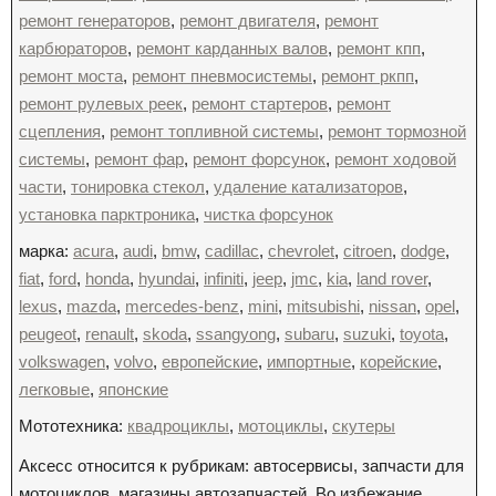
ремонт генераторов
,
ремонт двигателя
,
ремонт
карбюраторов
,
ремонт карданных валов
,
ремонт кпп
,
ремонт моста
,
ремонт пневмосистемы
,
ремонт ркпп
,
ремонт рулевых реек
,
ремонт стартеров
,
ремонт
сцепления
,
ремонт топливной системы
,
ремонт тормозной
системы
,
ремонт фар
,
ремонт форсунок
,
ремонт ходовой
части
,
тонировка стекол
,
удаление катализаторов
,
установка парктроника
,
чистка форсунок
марка:
acura
,
audi
,
bmw
,
cadillac
,
chevrolet
,
citroen
,
dodge
,
fiat
,
ford
,
honda
,
hyundai
,
infiniti
,
jeep
,
jmc
,
kia
,
land rover
,
lexus
,
mazda
,
mercedes-benz
,
mini
,
mitsubishi
,
nissan
,
opel
,
peugeot
,
renault
,
skoda
,
ssangyong
,
subaru
,
suzuki
,
toyota
,
volkswagen
,
volvo
,
европейские
,
импортные
,
корейские
,
легковые
,
японские
Мототехника:
квадроциклы
,
мотоциклы
,
скутеры
Аксесс относится к рубрикам: автосервисы, запчасти для
мотоциклов, магазины автозапчастей. Во избежание