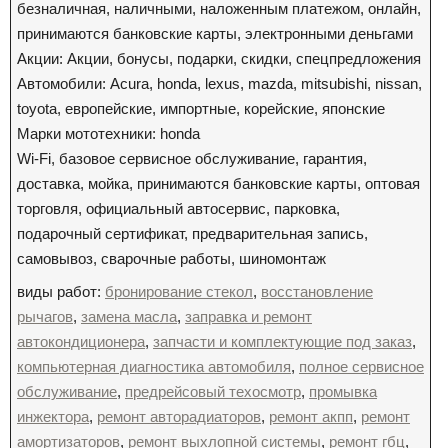
безналичная, наличными, наложенным платежом, онлайн,
принимаются банковские карты, электронными деньгами
Акции: Акции, бонусы, подарки, скидки, спецпредложения
Автомобили: Acura, honda, lexus, mazda, mitsubishi, nissan,
toyota, европейские, импортные, корейские, японские
Марки мототехники: honda
Wi-Fi, базовое сервисное обслуживание, гарантия,
доставка, мойка, принимаются банковские карты, оптовая
торговля, официальный автосервис, парковка,
подарочный сертификат, предварительная запись,
самовывоз, сварочные работы, шиномонтаж
виды работ:
бронирование стекол
,
восстановление
рычагов
,
замена масла
,
заправка и ремонт
автокондиционера
,
запчасти и комплектующие под заказ
,
компьютерная диагностика автомобиля
,
полное сервисное
обслуживание
,
предрейсовый техосмотр
,
промывка
инжектора
,
ремонт авторадиаторов
,
ремонт акпп
,
ремонт
амортизаторов
,
ремонт выхлопной системы
,
ремонт гбц
,