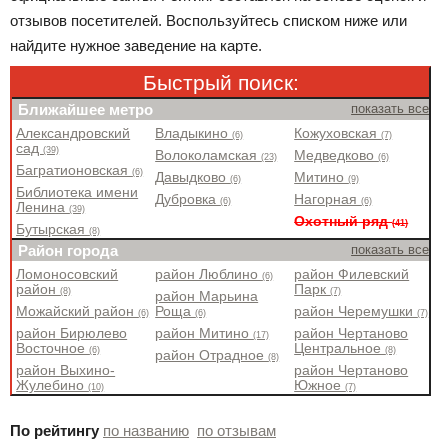
отзывов посетителей. Воспользуйтесь списком ниже или
найдите нужное заведение на карте.
Быстрый поиск:
Ближайшее метро
показать все
Александровский
Владыкино
Кожуховская
(6)
(7)
сад
(39)
Волоколамская
Медведково
(23)
(6)
Багратионовская
(6)
Давыдково
Митино
(6)
(9)
Библиотека имени
Дубровка
Нагорная
(6)
(6)
Ленина
(39)
Охотный ряд
(41)
Бутырская
(8)
Район города
показать все
Ломоносовский
район Люблино
район Филевский
(6)
район
Парк
(8)
(7)
район Марьина
Можайский район
Роща
район Черемушки
(6)
(6)
(7)
район Бирюлево
район Митино
район Чертаново
(17)
Восточное
Центральное
(6)
(8)
район Отрадное
(8)
район Выхино-
район Чертаново
Жулебино
Южное
(10)
(7)
По рейтингу
по названию
по отзывам