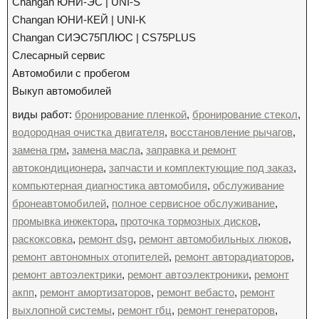
Changan ЮНИ-ЭС | UNI-S
Changan ЮНИ-КЕЙ | UNI-K
Changan СИЭС75ПЛЮС | CS75PLUS
Слесарный сервис
Автомобили с пробегом
Выкуп автомобилей
виды работ:
бронирование пленкой
,
бронирование стекол
,
водородная очистка двигателя
,
восстановление рычагов
,
замена грм
,
замена масла
,
заправка и ремонт
автокондиционера
,
запчасти и комплектующие под заказ
,
компьютерная диагностика автомобиля
,
обслуживание
бронеавтомобилей
,
полное сервисное обслуживание
,
промывка инжектора
,
проточка тормозных дисков
,
раскоксовка
,
ремонт dsg
,
ремонт автомобильных люков
,
ремонт автономных отопителей
,
ремонт авторадиаторов
,
ремонт автоэлектрики
,
ремонт автоэлектроники
,
ремонт
акпп
,
ремонт амортизаторов
,
ремонт вебасто
,
ремонт
выхлопной системы
,
ремонт гбц
,
ремонт генераторов
,