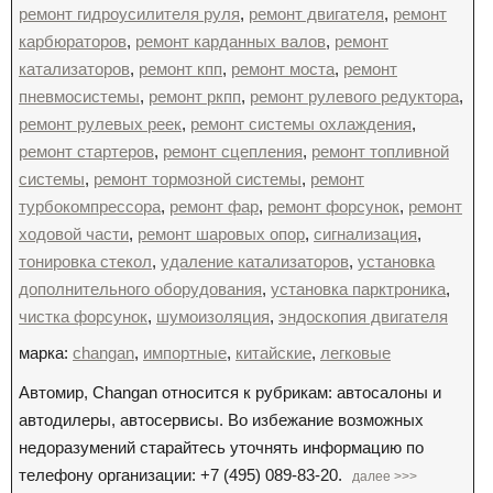
ремонт гидроусилителя руля
,
ремонт двигателя
,
ремонт
карбюраторов
,
ремонт карданных валов
,
ремонт
катализаторов
,
ремонт кпп
,
ремонт моста
,
ремонт
пневмосистемы
,
ремонт ркпп
,
ремонт рулевого редуктора
,
ремонт рулевых реек
,
ремонт системы охлаждения
,
ремонт стартеров
,
ремонт сцепления
,
ремонт топливной
системы
,
ремонт тормозной системы
,
ремонт
турбокомпрессора
,
ремонт фар
,
ремонт форсунок
,
ремонт
ходовой части
,
ремонт шаровых опор
,
сигнализация
,
тонировка стекол
,
удаление катализаторов
,
установка
дополнительного оборудования
,
установка парктроника
,
чистка форсунок
,
шумоизоляция
,
эндоскопия двигателя
марка:
changan
,
импортные
,
китайские
,
легковые
Автомир, Changan относится к рубрикам: автосалоны и
автодилеры, автосервисы. Во избежание возможных
недоразумений старайтесь уточнять информацию по
телефону организации: +7 (495) 089-83-20.
далее >>>