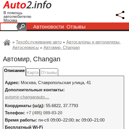
В помощь
автолюбителю
Москва
Автоновости
Отзывы
Техобслуживание авто
Автосалоны и автодилеры
»
»
,
Автосервисы
Автомир, Changan
»
Автомир, Changan
Описание
Карта
Отзывы
Адрес:
Москва
,
Ставропольская улица, 41
Дополнительные контакты:
avtomir-changanauto....
Координаты (ш/д):
55.6822, 37.7793
Телефон:
+7 (495) 089-83-20
Время работы:
пн-сб 09:00–22:00; вс 09:00–21:00
Бесплатный Wi-Fi