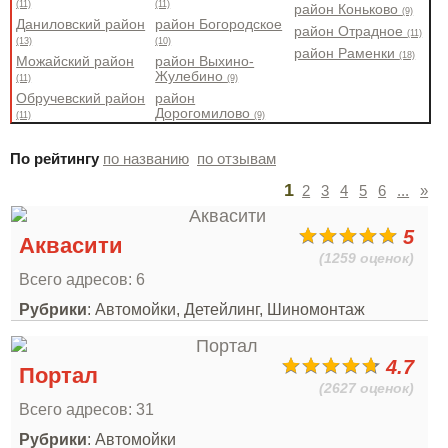
(11)
(11)
район Коньково
(9)
Даниловский район
район Богородское
район Отрадное
(11)
(13)
(10)
район Раменки
(18)
Можайский район
район Выхино-
Жулебино
(11)
(9)
Обручевский район
район
Дорогомилово
(11)
(9)
По рейтингу
по названию
по отзывам
1
2
3
4
5
6
...
»
5
Аквасити
(1259 оценок)
Всего адресов: 6
Рубрики
: Автомойки, Детейлинг, Шиномонтаж
4.7
Портал
(2627 оценок)
Всего адресов: 31
Рубрики
: Автомойки