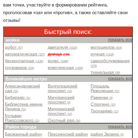
вам точки, участвуйте в формировании рейтинга,
проголосовав «за» или «против», а также оставляйте свои
отзывы!
Быстрый поиск:
мойка
показать все
робот
двигателя
мотоциклов
(97)
(1025)
(454)
автоматическая
днища
ручная
(327)
(728)
(1334)
бесконтактная
колес
самообслуживания
(1238)
(1088)
(278)
грузовиков
комплексная
(159)
(1095)
туннельная
(99)
Ближайшее метро
показать все
Александровский
Волгоградский
Площадь
сад
проспект
Революции
(51)
(10)
(52)
Бибирево
Мичуринский
Раменки
(11)
(9)
проспект
(9)
Библиотека имени
Строгино
(10)
Ленина
Мичуринский
(51)
Тропарёво
(12)
проспект
(10)
Бульвар
Рокоссовского
Охотный ряд
(11)
(54)
Район города
показать все
Басманный район
Пресненский район
район Зюзино
(9)