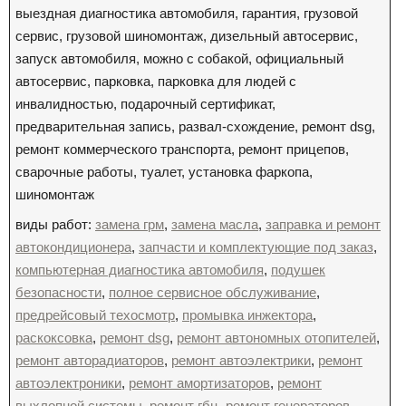
выездная диагностика автомобиля, гарантия, грузовой
сервис, грузовой шиномонтаж, дизельный автосервис,
запуск автомобиля, можно с собакой, официальный
автосервис, парковка, парковка для людей с
инвалидностью, подарочный сертификат,
предварительная запись, развал-схождение, ремонт dsg,
ремонт коммерческого транспорта, ремонт прицепов,
сварочные работы, туалет, установка фаркопа,
шиномонтаж
виды работ:
замена грм
,
замена масла
,
заправка и ремонт
автокондиционера
,
запчасти и комплектующие под заказ
,
компьютерная диагностика автомобиля
,
подушек
безопасности
,
полное сервисное обслуживание
,
предрейсовый техосмотр
,
промывка инжектора
,
раскоксовка
,
ремонт dsg
,
ремонт автономных отопителей
,
ремонт авторадиаторов
,
ремонт автоэлектрики
,
ремонт
автоэлектроники
,
ремонт амортизаторов
,
ремонт
выхлопной системы
,
ремонт гбц
,
ремонт генераторов
,