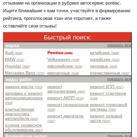
отзывами на организации в рубрике автосервис pontiac.
Ищите ближайшие к вам точки, участвуйте в формировании
рейтинга, проголосовав «за» или «против», а также
оставляйте свои отзывы!
Быстрый поиск:
марка
показать все
Audi
Pontiac
китайские
(3684)
(1696)
(3969)
BMW
Volkswagen
корейские
(3711)
(3769)
(4341)
Hyundai
европейские
легковые
(3660)
(4839)
(6428)
Mercedes-Benz
импортные
отечественные
(3755)
(6148)
(3918)
виды работ
показать все
замена масла
ремонт
ремонт КПП
(5555)
(4317)
автоэлектрики
(4897)
заправка и ремонт
ремонт стартеров
автокондиционера
ремонт АКПП
(4219)
(4164)
(4504)
ремонт генераторов
ремонт тормозной
компьютерная
системы
(4220)
(5281)
диагностика
ремонт двигателя
ремонт ходовой
автомобиля
(5491)
части
(5267)
(5333)
полное сервисное
обслуживание
(4627)
Ближайшее метро
показать все