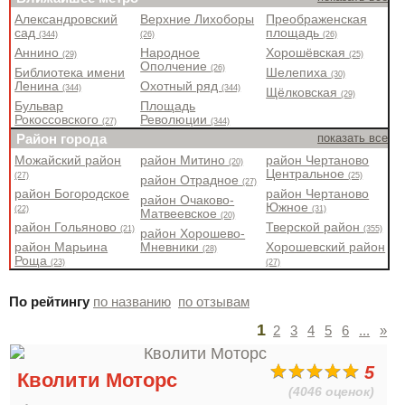
Александровский
Верхние Лихоборы
Преображенская
сад
площадь
(344)
(26)
(26)
Аннино
Народное
Хорошёвская
(29)
(25)
Ополчение
(26)
Библиотека имени
Шелепиха
(30)
Ленина
Охотный ряд
(344)
(344)
Щёлковская
(29)
Бульвар
Площадь
Рокоссовского
Революции
(27)
(344)
Район города
показать все
Можайский район
район Митино
район Чертаново
(20)
Центральное
(27)
(25)
район Отрадное
(27)
район Богородское
район Чертаново
район Очаково-
Южное
(22)
(31)
Матвеевское
(20)
район Гольяново
Тверской район
(21)
(355)
район Хорошево-
район Марьина
Мневники
Хорошевский район
(28)
Роща
(23)
(27)
По рейтингу
по названию
по отзывам
1
2
3
4
5
6
...
»
5
Кволити Моторс
(4046 оценок)