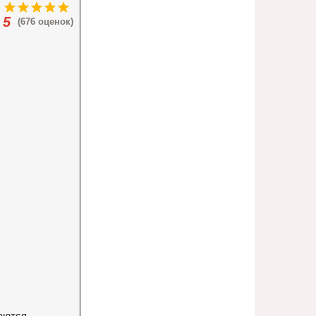
5
(676 оценок)
маются