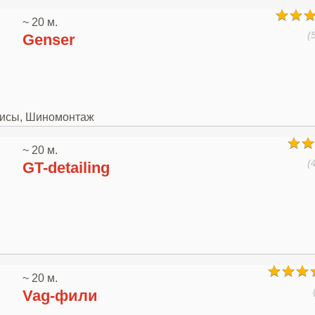
~ 20 м.
(
Genser
рвисы, Шиномонтаж
~ 20 м.
(
GT-detailing
~ 20 м.
Vag-фили