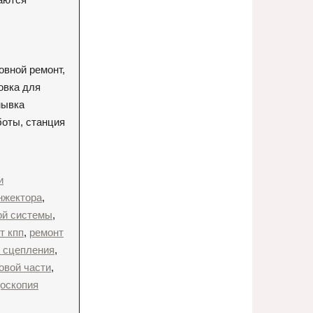
овной ремонт,
овка для
мывка
боты, станция
и
нжектора
,
ой системы
,
т кпп
,
ремонт
 сцепления
,
овой части
,
оскопия