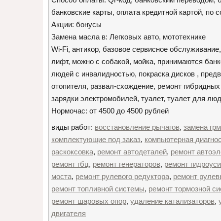
банковские карты, оплата кредитной картой, по 
Акции: бонусы
Замена масла в: Легковых авто, мототехнике
Wi-Fi, антикор, базовое сервисное обслуживание,
лифт, можно с собакой, мойка, принимаются банк
людей с инвалидностью, покраска дисков , пред
отопителя, развал-схождение, ремонт гибридных
зарядки электромобилей, туалет, туалет для лю
Нормочас: от 4500 до 4500 рублей
виды работ:
восстановление рычагов
,
замена грм
комплектующие под заказ
,
компьютерная диагно
раскоксовка
,
ремонт автодеталей
,
ремонт автоэл
ремонт гбц
,
ремонт генераторов
,
ремонт гидроус
моста
,
ремонт рулевого редуктора
,
ремонт рулев
ремонт топливной системы
,
ремонт тормозной с
ремонт шаровых опор
,
удаление катализаторов
,
двигателя