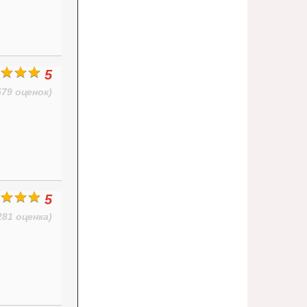
5
579 оценок)
5
281 оценка)