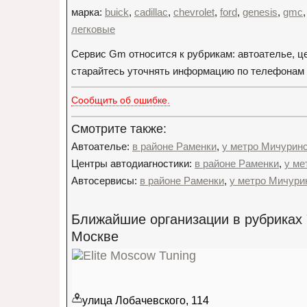
марка:
buick
,
cadillac
,
chevrolet
,
ford
,
genesis
,
gmc
легковые
Сервис Gm относится к рубрикам: автоателье, ц
старайтесь уточнять информацию по телефонам о
Сообщить об ошибке.
Смотрите также:
Автоателье:
в районе Раменки
,
у метро Мичуринс
Центры автодиагностики:
в районе Раменки
,
у ме
Автосервисы:
в районе Раменки
,
у метро Мичури
Ближайшие организации в рубриках 
Москве
улица Лобачевского, 114