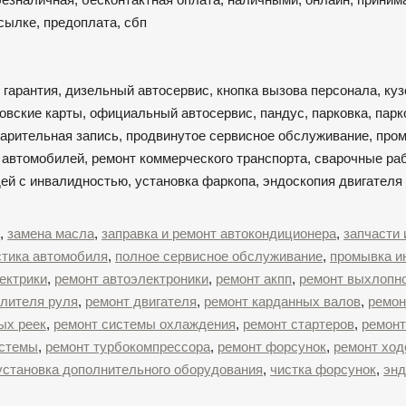
ссылке, предоплата, сбп
 гарантия, дизельный автосервис, кнопка вызова персонала, куз
овские карты, официальный автосервис, пандус, парковка, парк
варительная запись, продвинутое сервисное обслуживание, про
 автомобилей, ремонт коммерческого транспорта, сварочные ра
дей с инвалидностью, установка фаркопа, эндоскопия двигателя
,
замена масла
,
заправка и ремонт автокондиционера
,
запчасти 
стика автомобиля
,
полное сервисное обслуживание
,
промывка и
ектрики
,
ремонт автоэлектроники
,
ремонт акпп
,
ремонт выхлопн
илителя руля
,
ремонт двигателя
,
ремонт карданных валов
,
ремон
ых реек
,
ремонт системы охлаждения
,
ремонт стартеров
,
ремонт
истемы
,
ремонт турбокомпрессора
,
ремонт форсунок
,
ремонт ход
установка дополнительного оборудования
,
чистка форсунок
,
энд