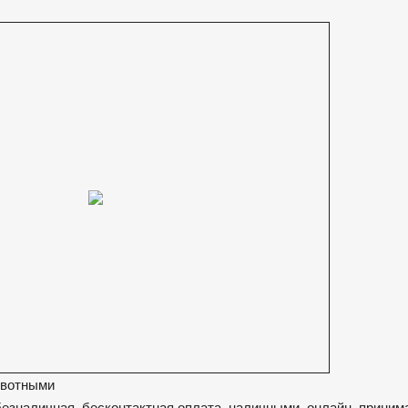
ивотными
безналичная, бесконтактная оплата, наличными, онлайн, прини