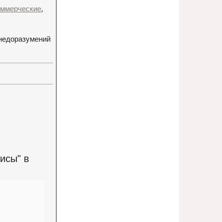
оммерческие
,
 недоразумений
исы" в