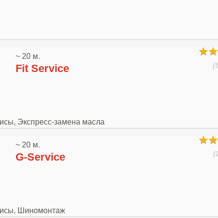
~ 20 м.
(
Fit Service
висы, Экспресс-замена масла
~ 20 м.
(
G-Service
рвисы, Шиномонтаж