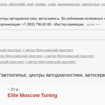
,
jeep
,
oldsmobile
,
opel
,
pontiac
,
saab
,
американские
,
импортные
,
к
ентры автодиагностики, автосервисы. Во избежание возможных
рганизации: +7 (903) 796-82-60 - Мастер-приемщик.
далее >>>
кий проспект
,
у метро Мичуринский проспект
тро Мичуринский проспект
,
у метро Мичуринский проспект
нский проспект
,
у метро Мичуринский проспект
"автоателье, центры автодиагностики, автосерв
~ 20 м.
Elite Moscow Tuning