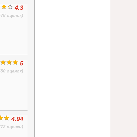
4.3
578 оценок)
5
450 оценок)
4.94
(72 оценки)