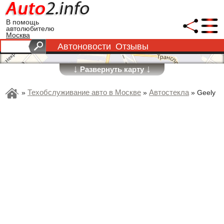
В помощь
автолюбителю
Москва
Автоновости
Отзывы
↓
↓
Развернуть карту
Техобслуживание авто в Москве
Автостекла
»
»
»
Geely