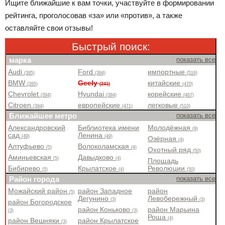
Ищите ближайшие к вам точки, участвуйте в формировании
рейтинга, проголосовав «за» или «против», а также
оставляйте свои отзывы!
Быстрый поиск:
марка
показать все
Audi
Ford
импортные
(395)
(394)
(516)
BMW
Geely
китайские
(395)
(241)
(470)
Chevrolet
Hyundai
корейские
(394)
(394)
(467)
Citroen
европейские
легковые
(394)
(471)
(510)
Ближайшее метро
показать все
Александровский
Библиотека имени
Молодёжная
(9)
сад
Ленина
(49)
(49)
Озёрная
(4)
Алтуфьево
Волоколамская
(5)
(4)
Охотный ряд
(50)
Аминьевская
Давыдково
(5)
(4)
Площадь
Бибирево
Крылатское
Революции
(5)
(4)
(50)
Район города
показать все
Можайский район
район Западное
район
(5)
Дегунино
Левобережный
(3)
(3)
район Богородское
район Коньково
район Марьина
(3)
(3)
Роща
(4)
район Вешняки
район Крылатское
(3)