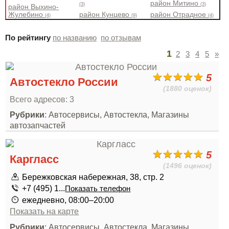
район Митино
(3)
(3)
район Выхино-
Жулебино
район Кунцево
район Отрадное
(4)
(9)
(4)
По рейтингу
по названию
по отзывам
1
2
3
4
5
»
5
Автостекло России
(1880 оценок)
Всего адресов: 3
Рубрики
: Автосервисы, Автостекла, Магазины
автозапчастей
5
Каргласс
(1496 оценок)
Бережковская набережная, 38, стр. 2
+7 (495) 1...
Показать телефон
ежедневно, 08:00–20:00
Показать на карте
Рубрики
: Автосервисы, Автостекла, Магазины