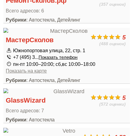
Ремонт-сколов.рф
(357 оценок)
Всего адресов: 6
Рубрики
: Автостекла, Детейлинг
5
МастерСколов
(488 оценок)
Южнопортовая улица, 22, стр. 1
+7 (495) 3...
Показать телефон
пн-пт 10:00–20:00; сб,вс 10:00–18:00
Показать на карте
Рубрики
: Автостекла, Детейлинг
5
GlassWizard
(572 оценки)
Всего адресов: 7
Рубрики
: Автостекла