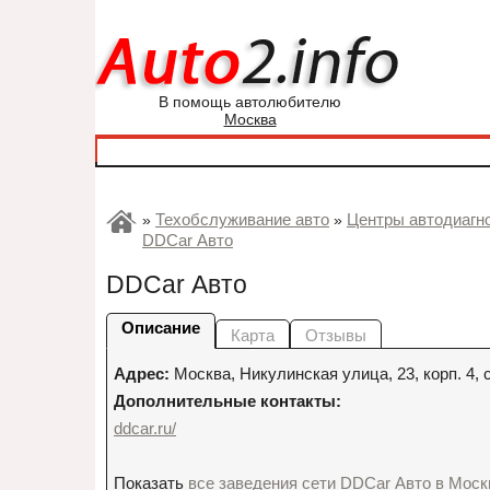
В помощь автолюбителю
Москва
Техобслуживание авто
Центры автодиагн
»
»
DDCar Авто
DDCar Авто
Описание
Карта
Отзывы
Адрес:
Москва
,
Никулинская улица, 23, корп. 4, с
Дополнительные контакты:
ddcar.ru/
Показать
все заведения сети DDCar Авто в Моск