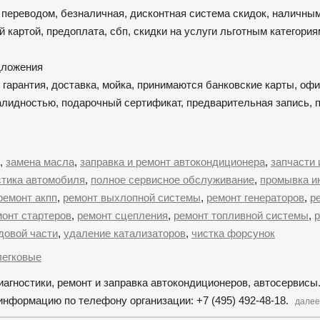
 переводом, безналичная, дисконтная система скидок, наличным
 картой, предоплата, сбп, скидки на услуги льготным категория
едложения
, гарантия, доставка, мойка, принимаются банковские карты, о
валидностью, подарочный сертификат, предварительная запись,
,
замена масла
,
заправка и ремонт автокондиционера
,
запчасти 
стика автомобиля
,
полное сервисное обслуживание
,
промывка и
ремонт акпп
,
ремонт выхлопной системы
,
ремонт генераторов
,
р
монт стартеров
,
ремонт сцепления
,
ремонт топливной системы
,
довой части
,
удаление катализаторов
,
чистка форсунок
легковые
иагностики, ремонт и заправка автокондиционеров, автосервисы
нформацию по телефону организации: +7 (495) 492-48-18.
далее