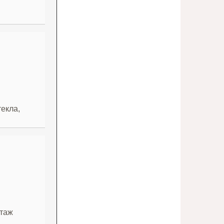
текла,
нтаж