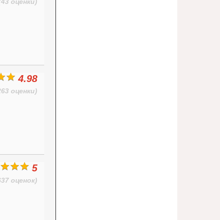
(43 оценки)
4.98
263 оценки)
5
637 оценок)