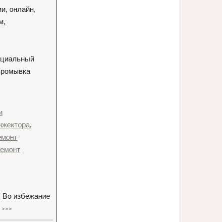
и, онлайн,
м,
фициальный
 промывка
и
нжектора
,
емонт
ремонт
. Во избежание
 >>>