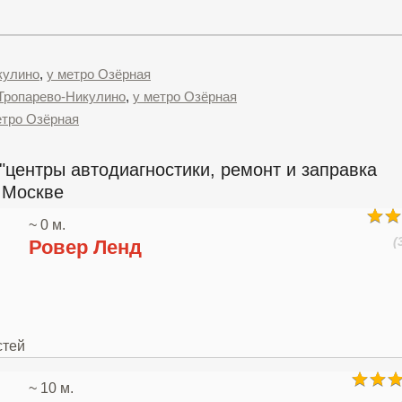
кулино
,
у метро Озёрная
 Тропарево-Никулино
,
у метро Озёрная
етро Озёрная
"центры автодиагностики, ремонт и заправка
 Москве
~ 0 м.
(
Ровер Ленд
стей
~ 10 м.