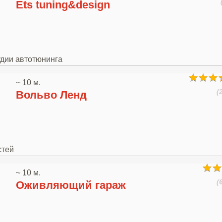
Ets tuning&design
удии автотюнинга
~ 10 м.
(
Вольво Ленд
стей
~ 10 м.
(
Оживляющий гараж