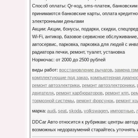
Способ оплаты: Qr-код, sms-платеж, банковским
принимаются банковские карты, оплата кредитной
электронными деньгами
Акции: Акции, бонусы, подарки, скидки, спецпр
Wi-Fi, антикор, базовое сервисное обслуживание
автосервис, парковка, парковка для людей с ин
радиатора печки, ремонт, туалет, установка
Нормочас: от 2000 до 2500 рублей
виды работ:
восстановление рычагов
,
замена грм
комплектующие под заказ
,
компьютерная диагно
ремонт автоэлектрики
,
ремонт автоэлектроники
,
двигателя
,
ремонт карбюраторов
,
ремонт кпп
,
ре
тормозной системы
,
ремонт форсунок
,
ремонт хо
марка:
audi
,
seat
,
skoda
,
volkswagen
,
импортные
,
DDCar Авто относится к рубрикам: центры автод
возможных недоразумений старайтесь уточнять и