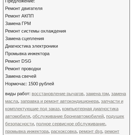
Предложение:
Ремонт двигателя
Ремонт АКПП
Замена ГРМ
Ремонт системы охлаждения
Замена сцепления
Диагностика электроники
Промывка инжектора
Ремонт DSG
Ремонт проводки
Замена свечей
Нормочас: 1500 рублей
виды работ:
восстановление рычагов
,
замена грм
,
замена
масла
,
заправка и ремонт автокондиционера
,
запчасти и
комплектующие под заказ
,
компьютерная диагностика
автомобиля
,
обслуживание бронеавтомобилей
,
подушек
безопасности
,
полное сервисное обслуживание
,
промывка инжектора
,
раскоксовка
,
ремонт dsg
,
ремонт