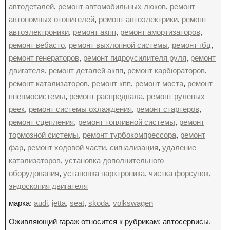
автодеталей
,
ремонт автомобильных люков
,
ремонт
автономных отопителей
,
ремонт автоэлектрики
,
ремонт
автоэлектроники
,
ремонт акпп
,
ремонт амортизаторов
,
ремонт вебасто
,
ремонт выхлопной системы
,
ремонт гбц
,
ремонт генераторов
,
ремонт гидроусилителя руля
,
ремонт
двигателя
,
ремонт деталей акпп
,
ремонт карбюраторов
,
ремонт катализаторов
,
ремонт кпп
,
ремонт моста
,
ремонт
пневмосистемы
,
ремонт распредвала
,
ремонт рулевых
реек
,
ремонт системы охлаждения
,
ремонт стартеров
,
ремонт сцепления
,
ремонт топливной системы
,
ремонт
тормозной системы
,
ремонт турбокомпрессора
,
ремонт
фар
,
ремонт ходовой части
,
сигнализация
,
удаление
катализаторов
,
установка дополнительного
оборудования
,
установка парктроника
,
чистка форсунок
,
эндоскопия двигателя
марка:
audi
,
jetta
,
seat
,
skoda
,
volkswagen
Оживляющий гараж относится к рубрикам: автосервисы.