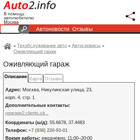
В помощь
автолюбителю
Москва
Автоновости
Отзывы
Техобслуживание авто
Автосервисы
»
»
»
Оживляющий гараж
Оживляющий гараж
Описание
Карта
Отзывы
Адрес:
Москва
,
Никулинская улица, 23,
корп. 4, стр. 1
Дополнительные контакты:
ogarage2.clients.sit...
Координаты (ш/д):
55.6678, 37.4483
Телефон:
+7 (936) 220-93-01
Время работы:
ежедневно, 11:00–20:00