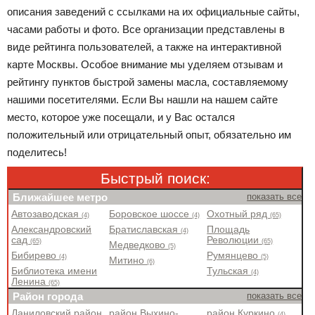
описания заведений с ссылками на их официальные сайты,
часами работы и фото. Все организации представлены в
виде рейтинга пользователей, а также на интерактивной
карте Москвы. Особое внимание мы уделяем отзывам и
рейтингу пунктов быстрой замены масла, составляемому
нашими посетителями. Если Вы нашли на нашем сайте
место, которое уже посещали, и у Вас остался
положительный или отрицательный опыт, обязательно им
поделитесь!
Быстрый поиск:
Ближайшее метро
показать все
Автозаводская
Боровское шоссе
Охотный ряд
(4)
(4)
(65)
Александровский
Братиславская
Площадь
(4)
сад
Революции
(65)
(65)
Медведково
(5)
Бибирево
Румянцево
(4)
(5)
Митино
(6)
Библиотека имени
Тульская
(4)
Ленина
(65)
Район города
показать все
Даниловский район
район Выхино-
район Куркино
(4)