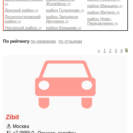
Жулебино
(6)
(3)
район Марьино
(3)
Донской район
район Гольяново
(4)
(3)
район Митино
(8)
Лосиноостровский
район Западное
район Ново-
район
Дегунино
(3)
(3)
Переделкино
(4)
Нагорный район
район Коньково
(3)
(4)
По рейтингу
по названию
по отзывам
5
«
1
2
3
4
Zibit
Москва
+7 (999) 0...