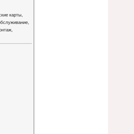
ские карты,
обслуживание,
онтаж,