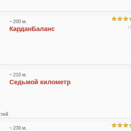
~ 200 м.
(
КарданБаланс
~ 210 м.
Седьмой километр
стей
~ 230 м.