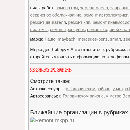
виды работ:
замена грм
,
замена масла
,
заправка
сервисное обслуживание
,
ремонт автоэлектрики
ремонт двигателя
,
ремонт кпп
,
ремонт пневмоси
системы
,
ремонт форсунок
,
ремонт ходовой част
марка:
li auto
,
maybach
,
mercedes-benz
,
smart
,
zee
Мерседес Либерум Авто относится к рубрикам: 
старайтесь уточнять информацию по телефонам ор
Сообщить об ошибке.
Смотрите также:
Автоаксессуары:
в Головинском районе
,
у метро
Автосервисы:
в Головинском районе
,
у метро Ве
Ближайшие организации в рубриках 