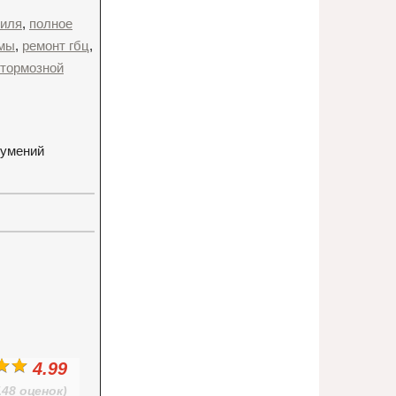
биля
,
полное
емы
,
ремонт гбц
,
 тормозной
зумений
4.99
148 оценок)