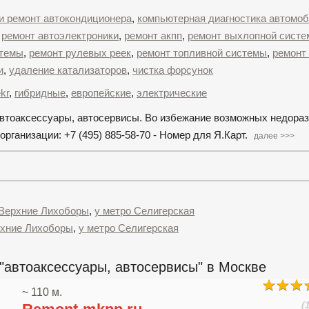
 и ремонт автокондиционера
,
компьютерная диагностика автомо
,
ремонт автоэлектроники
,
ремонт акпп
,
ремонт выхлопной сист
стемы
,
ремонт рулевых реек
,
ремонт топливной системы
,
ремонт
и
,
удаление катализаторов
,
чистка форсунок
kr
,
гибридные
,
европейские
,
электрические
автоаксессуары, автосервисы. Во избежание возможных недора
ганизации: +7 (495) 885-58-70 - Номер для Я.Карт.
далее >>>
 Верхние Лихоборы
,
у метро Селигерская
рхние Лихоборы
,
у метро Селигерская
"автоаксессуары, автосервисы" в Москве
~ 110 м.
(