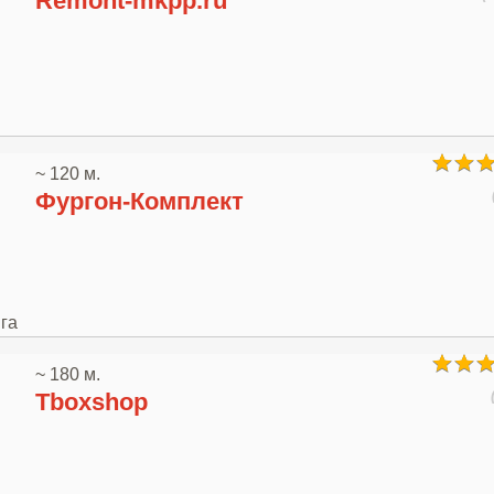
Remont-mkpp.ru
~ 120 м.
Фургон-Комплект
га
~ 180 м.
Tboxshop