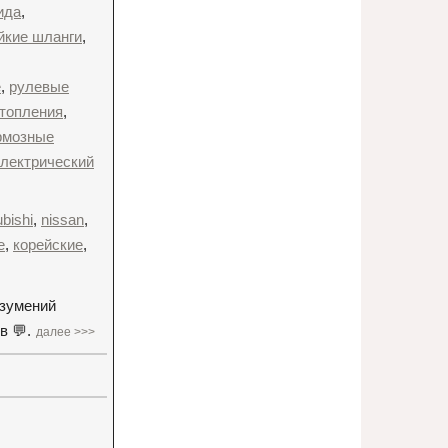
ида
,
йкие шланги
,
е
,
рулевые
отопления
,
рмозные
лектрический
bishi
,
nissan
,
е
,
корейские
,
азумений
в 💬.
далее >>>