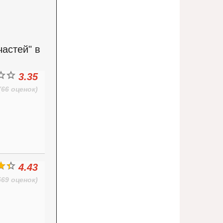
астей" в
3.35
(66 оценок)
4.43
569 оценок)