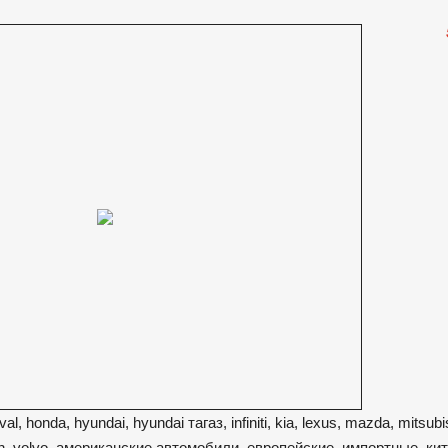
l, honda, hyundai, hyundai тагаз, infiniti, kia, lexus, mazda, mitsubi
agen, volvo, американские автомобили, европейские, импортные, ки