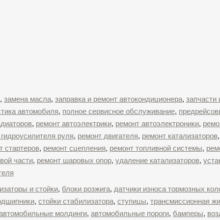
,
замена масла
,
заправка и ремонт автокондиционера
,
запчасти 
стика автомобиля
,
полное сервисное обслуживание
,
предрейсов
адиаторов
,
ремонт автоэлектрики
,
ремонт автоэлектроники
,
ремо
 гидроусилителя руля
,
ремонт двигателя
,
ремонт катализаторов
т стартеров
,
ремонт сцепления
,
ремонт топливной системы
,
рем
вой части
,
ремонт шаровых опор
,
удаление катализаторов
,
уста
теля
изаторы и стойки
,
блоки розжига
,
датчики износа тормозных кол
одшипники
,
стойки стабилизатора
,
ступицы
,
трансмиссионная ж
автомобильные молдинги
,
автомобильные пороги
,
бамперы
,
во