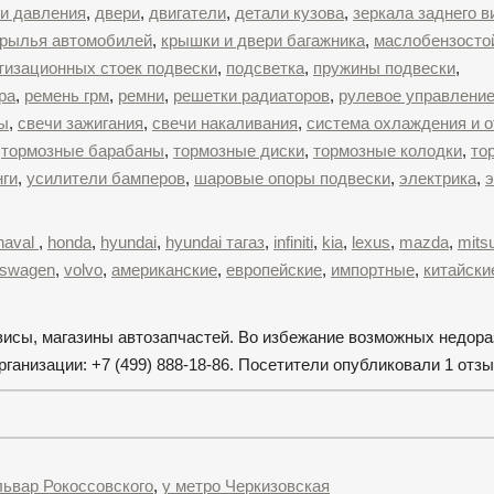
и давления
,
двери
,
двигатели
,
детали кузова
,
зеркала заднего в
крылья автомобилей
,
крышки и двери багажника
,
маслобензосто
тизационных стоек подвески
,
подсветка
,
пружины подвески
,
ра
,
ремень грм
,
ремни
,
решетки радиаторов
,
рулевое управлени
ы
,
свечи зажигания
,
свечи накаливания
,
система охлаждения и 
,
тормозные барабаны
,
тормозные диски
,
тормозные колодки
,
то
ги
,
усилители бамперов
,
шаровые опоры подвески
,
электрика
,
э
haval
,
honda
,
hyundai
,
hyundai тагаз
,
infiniti
,
kia
,
lexus
,
mazda
,
mitsu
kswagen
,
volvo
,
американские
,
европейские
,
импортные
,
китайски
рвисы, магазины автозапчастей. Во избежание возможных недор
анизации: +7 (499) 888-18-86. Посетители опубликовали 1 отзы
львар Рокоссовского
,
у метро Черкизовская