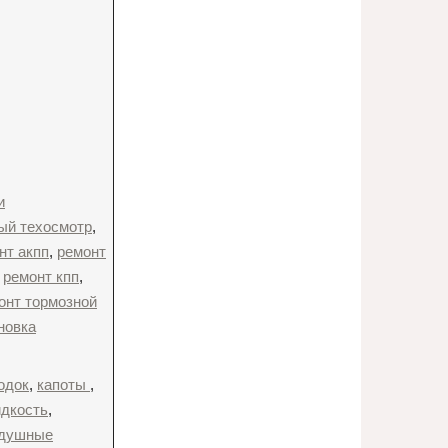
и
ый техосмотр
,
нт акпп
,
ремонт
,
ремонт кпп
,
онт тормозной
новка
одок
,
капоты
,
идкость
,
здушные