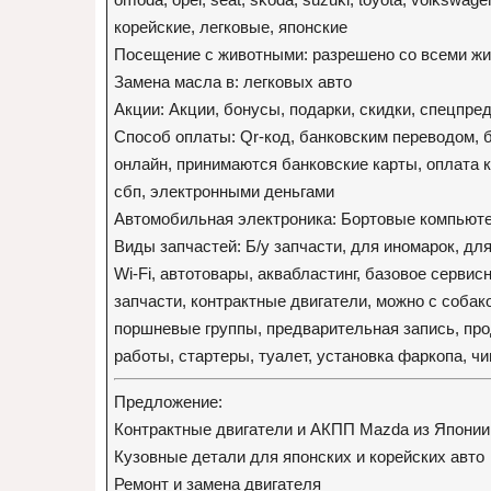
корейские, легковые, японские
Посещение с животными: разрешено со всеми ж
Замена масла в: легковых авто
Акции: Акции, бонусы, подарки, скидки, спецпр
Способ оплаты: Qr-код, банковским переводом, 
онлайн, принимаются банковские карты, оплата к
сбп, электронными деньгами
Автомобильная электроника: Бортовые компьюте
Виды запчастей: Б/у запчасти, для иномарок, дл
Wi-Fi, автотовары, аквабластинг, базовое сервис
запчасти, контрактные двигатели, можно с собак
поршневые группы, предварительная запись, пр
работы, стартеры, туалет, установка фаркопа, ч
Предложение:
Контрактные двигатели и АКПП Mazda из Японии
Кузовные детали для японских и корейских авто
Ремонт и замена двигателя