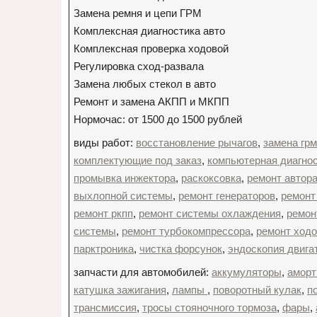
Замена ремня и цепи ГРМ
Комплексная диагностика авто
Комплексная проверка ходовой
Регулировка сход-развала
Замена любых стекол в авто
Ремонт и замена АКПП и МКПП
Нормочас: от 1500 до 1500 рублей
виды работ:
восстановление рычагов
,
замена грм
комплектующие под заказ
,
компьютерная диагно
промывка инжектора
,
раскоксовка
,
ремонт автор
выхлопной системы
,
ремонт генераторов
,
ремонт
ремонт ркпп
,
ремонт системы охлаждения
,
ремон
системы
,
ремонт турбокомпрессора
,
ремонт ходо
парктроника
,
чистка форсунок
,
эндоскопия двига
запчасти для автомобилей:
аккумуляторы
,
аморт
катушка зажигания
,
лампы
,
поворотный кулак
,
п
трансмиссия
,
тросы стояночного тормоза
,
фары
,