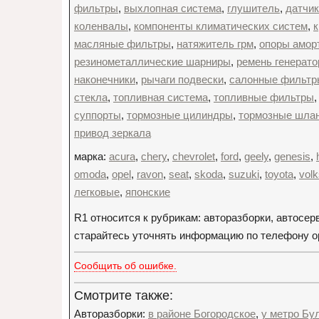
фильтры
,
выхлопная система
,
глушитель
,
датчик
коленвалы
,
компоненты климатических систем
,
масляные фильтры
,
натяжитель грм
,
опоры амор
резинометаллические шарниры
,
ремень генерато
наконечники
,
рычаги подвески
,
салонные фильтр
стекла
,
топливная система
,
топливные фильтры
суппорты
,
тормозные цилиндры
,
тормозные шлан
привод зеркала
марка:
acura
,
chery
,
chevrolet
,
ford
,
geely
,
genesis
,
omoda
,
opel
,
ravon
,
seat
,
skoda
,
suzuki
,
toyota
,
vol
легковые
,
японские
R1 относится к рубрикам: авторазборки, автосе
старайтесь уточнять информацию по телефону орг
Сообщить об ошибке.
Смотрите также:
Авторазборки:
в районе Богородское
,
у метро Бу