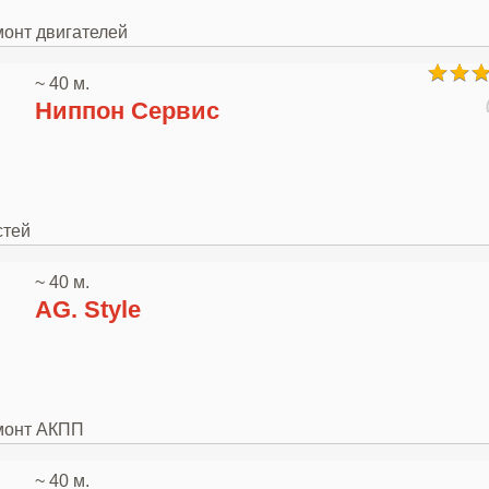
монт двигателей
~ 40 м.
Ниппон Сервис
стей
~ 40 м.
AG. Style
емонт АКПП
~ 40 м.