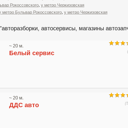
ьвар Рокоссовского
,
у метро Черкизовская
у метро Бульвар Рокоссовского
,
у метро Черкизовская
"авторазборки, автосервисы, магазины автозапч
~ 20 м.
Белый сервис
~ 20 м.
(
ДДС авто