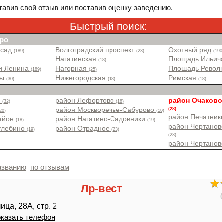
авив свой отзыв или поставив оценку заведению.
Быстрый поиск:
ро
 сад
Волгоградский проспект
Охотный ряд
(189)
(23)
(190
Нагатинская
Площадь Ильи
(18)
и Ленина
Нагорная
Площадь Рево
(189)
(25)
ры
Нижегородская
Римская
(30)
(18)
(18)
н
район Лефортово
район Очаково
(32)
(18)
(28)
район Москворечье-Сабурово
20)
(19)
район Печатни
район
район Нагатино-Садовники
(18)
(19)
район Чертанов
улебино
район Отрадное
(19)
(23)
(23)
район Чертано
азванию
по отзывам
Лр-вест
ца, 28А, стр. 2
казать телефон