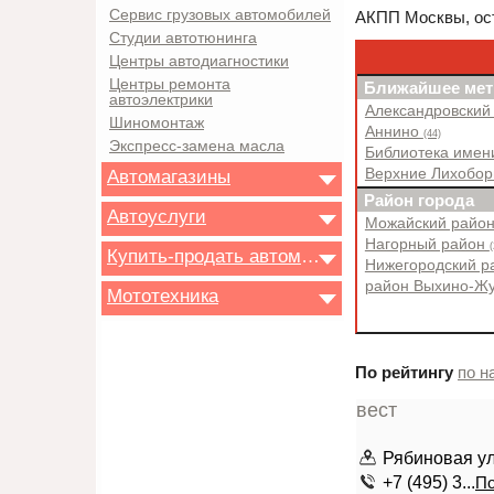
Сервис грузовых автомобилей
АКПП Москвы, ост
Студии автотюнинга
Центры автодиагностики
Центры ремонта
Ближайшее мет
автоэлектрики
Александровский
Шиномонтаж
Аннино
(44)
Экспресс-замена масла
Библиотека имен
Верхние Лихобо
Автомагазины
Район города
Автоуслуги
Можайский райо
Нагорный район
(
Купить-продать автомобиль
Нижегородский 
район Выхино-Ж
Мототехника
По рейтингу
по н
Рябиновая ули
+7 (495) 3...
По