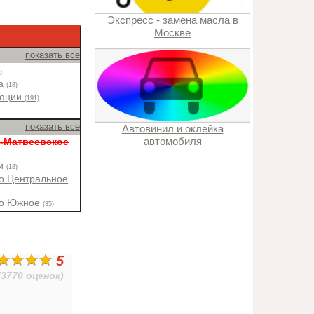
Экспресс - замена масла в
Москве
показать все
)
ча
(18)
люции
(191)
показать все
Автовинил и оклейка
автомобиля
-Матвеевское
ки
(18)
о Центральное
во Южное
(35)
5
(3770 оценок)