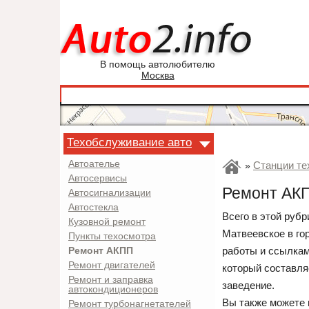
В помощь автолюбителю
Москва
Техобслуживание авто
Автоателье
Станции те
»
Автосервисы
Ремонт АКП
Автосигнализации
Автостекла
Всего в этой руб
Кузовной ремонт
Матвеевское в го
Пункты техосмотра
работы и ссылкам
Ремонт АКПП
Ремонт двигателей
который составля
Ремонт и заправка
заведение.
автокондиционеров
Вы также можете 
Ремонт турбонагнетателей