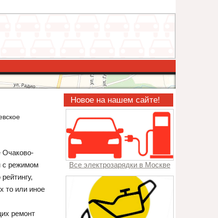
Новое на нашем сайте!
евское
е Очаково-
й с режимом
Все электрозарядки в Москве
рейтингу,
х то или иное
щих ремонт