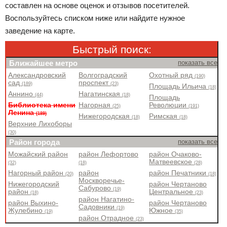
составлен на основе оценок и отзывов посетителей.
Воспользуйтесь списком ниже или найдите нужное
заведение на карте.
Быстрый поиск:
Ближайшее метро
показать все
Александровский
Волгоградский
Охотный ряд
(190)
сад
проспект
(189)
(23)
Площадь Ильича
(18)
Аннино
Нагатинская
(44)
(18)
Площадь
Библиотека имени
Нагорная
Революции
(25)
(191)
Ленина
(189)
Нижегородская
Римская
(18)
(18)
Верхние Лихоборы
(30)
Район города
показать все
Можайский район
район Лефортово
район Очаково-
Матвеевское
(32)
(18)
(28)
Нагорный район
район
район Печатники
(20)
(18)
Москворечье-
Нижегородский
район Чертаново
Сабурово
(19)
район
Центральное
(18)
(23)
район Нагатино-
район Выхино-
район Чертаново
Садовники
(19)
Жулебино
Южное
(19)
(35)
район Отрадное
(23)