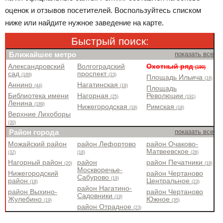
оценок и отзывов посетителей. Воспользуйтесь списком
ниже или найдите нужное заведение на карте.
Быстрый поиск:
Ближайшее метро
показать все
Александровский
Волгоградский
Охотный ряд
(190)
сад
проспект
(189)
(23)
Площадь Ильича
(18)
Аннино
Нагатинская
(44)
(18)
Площадь
Библиотека имени
Нагорная
Революции
(25)
(191)
Ленина
(189)
Нижегородская
Римская
(18)
(18)
Верхние Лихоборы
(30)
Район города
показать все
Можайский район
район Лефортово
район Очаково-
Матвеевское
(32)
(18)
(28)
Нагорный район
район
район Печатники
(20)
(18)
Москворечье-
Нижегородский
район Чертаново
Сабурово
(19)
район
Центральное
(18)
(23)
район Нагатино-
район Выхино-
район Чертаново
Садовники
(19)
Жулебино
Южное
(19)
(35)
район Отрадное
(23)