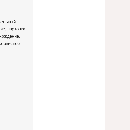
изельный
ис, парковка,
схождение,
сервисное