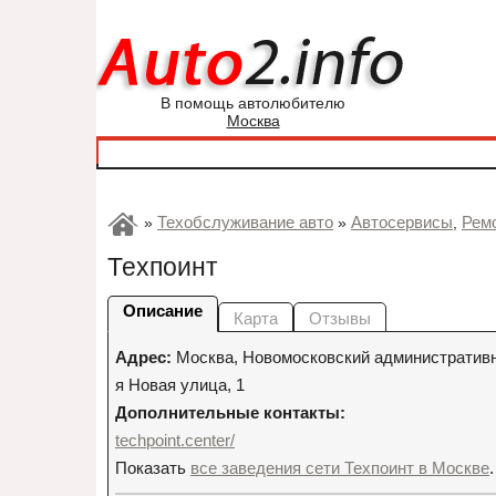
В помощь автолюбителю
Москва
Техобслуживание авто
Автосервисы
Рем
»
»
,
Техпоинт
Описание
Карта
Отзывы
Адрес:
Москва
,
Новомосковский административны
я Новая улица, 1
Дополнительные контакты:
techpoint.center/
Показать
все заведения сети Техпоинт в Москве
.