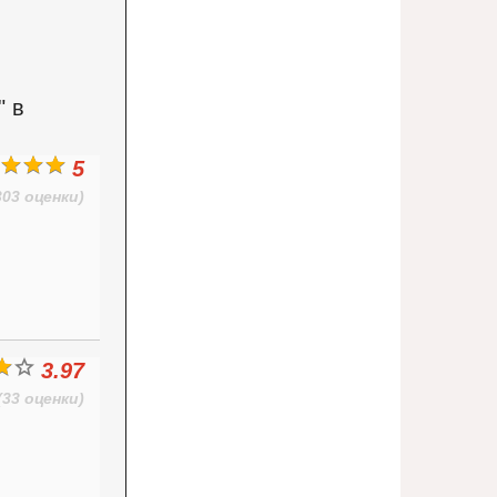
" в
5
303 оценки)
3.97
(33 оценки)