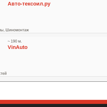
Авто-тексоил.ру
алы, Шиномонтаж
~ 190 м.
VinAuto
стей