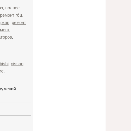
аз
,
полное
ремонт гбц
,
 ркпп
,
ремонт
емонт
аторов
,
bishi
,
nissan
,
ие
,
азумений