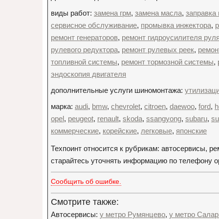
виды работ:
замена грм
,
замена масла
,
заправка
сервисное обслуживание
,
промывка инжектора
,
р
ремонт генераторов
,
ремонт гидроусилителя рул
рулевого редуктора
,
ремонт рулевых реек
,
ремон
топливной системы
,
ремонт тормозной системы
,
эндоскопия двигателя
дополнительные услуги шиномонтажа:
утилизац
марка:
audi
,
bmw
,
chevrolet
,
citroen
,
daewoo
,
ford
,
h
opel
,
peugeot
,
renault
,
skoda
,
ssangyong
,
subaru
,
su
коммерческие
,
корейские
,
легковые
,
японские
Техпоинт относится к рубрикам: автосервисы, р
старайтесь уточнять информацию по телефону орг
Сообщить об ошибке.
Смотрите также:
Автосервисы:
у метро Румянцево
,
у метро Салар