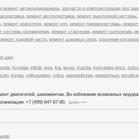
 и ремонт автокондиционера
,
запчасти и комплектующие под зак
аскоксовка
,
ремонт автоэлектрики
,
ремонт выхлопной системы
,
я
,
ремонт двигателя
,
ремонт кпп
,
ремонт пневмосистемы
,
ремонт
т системы охлаждения
,
ремонт стартеров
,
ремонт сцепления
,
р
ремонт ходовой части
,
ремонт шаровых опор
,
удаление катализ
ия шин
onda
,
hyundai
,
infiniti
,
jeep
,
kia
,
lexus
,
mazda
,
mercedes-benz
,
mitsu
zuki
,
toyota
,
volkswagen
,
volvo
,
европейские
,
импортные
,
китайск
емонт двигателей, шиномонтаж. Во избежание возможных недор
анизации: +7 (499) 647-67-80.
далее >>>
ьево