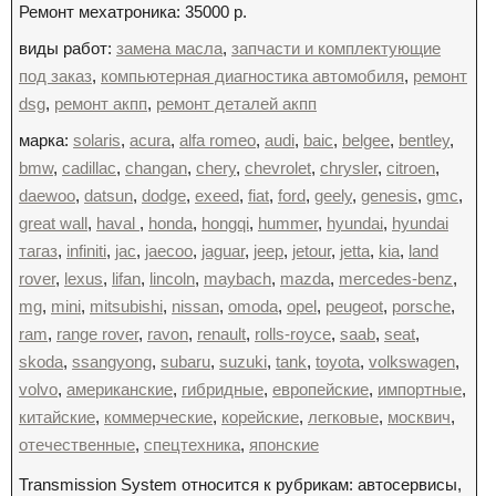
Ремонт мехатроника: 35000 р.
виды работ:
замена масла
,
запчасти и комплектующие
под заказ
,
компьютерная диагностика автомобиля
,
ремонт
dsg
,
ремонт акпп
,
ремонт деталей акпп
марка:
solaris
,
acura
,
alfa romeo
,
audi
,
baic
,
belgee
,
bentley
,
bmw
,
cadillac
,
changan
,
chery
,
chevrolet
,
chrysler
,
citroen
,
daewoo
,
datsun
,
dodge
,
exeed
,
fiat
,
ford
,
geely
,
genesis
,
gmc
,
great wall
,
haval
,
honda
,
hongqi
,
hummer
,
hyundai
,
hyundai
тагаз
,
infiniti
,
jac
,
jaecoo
,
jaguar
,
jeep
,
jetour
,
jetta
,
kia
,
land
rover
,
lexus
,
lifan
,
lincoln
,
maybach
,
mazda
,
mercedes-benz
,
mg
,
mini
,
mitsubishi
,
nissan
,
omoda
,
opel
,
peugeot
,
porsche
,
ram
,
range rover
,
ravon
,
renault
,
rolls-royce
,
saab
,
seat
,
skoda
,
ssangyong
,
subaru
,
suzuki
,
tank
,
toyota
,
volkswagen
,
volvo
,
американские
,
гибридные
,
европейские
,
импортные
,
китайские
,
коммерческие
,
корейские
,
легковые
,
москвич
,
отечественные
,
спецтехника
,
японские
Transmission System относится к рубрикам: автосервисы,