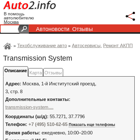
В помощь
автолюбителю
Москва
Автоновости
Отзывы
Техобслуживание авто
Автосервисы
Ремонт АКПП
»
»
,
Transmission System
Описание
Карта
Отзывы
Адрес:
Москва
,
1-й Институтский проезд,
3, стр. 8
Дополнительные контакты:
transmission-system....
Координаты (ш/д):
55.7271, 37.7796
Телефон:
+7 (495) 510-62-65
Показать еще телефоны
Время работы:
ежедневно, 10:00–20:00