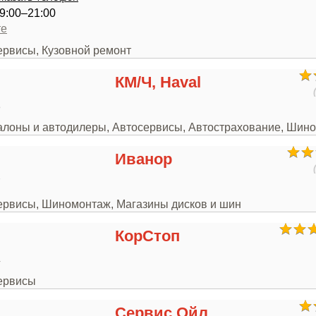
9:00–21:00
те
ервисы, Кузовной ремонт
КМ/Ч, Haval
3
салоны и автодилеры, Автосервисы, Автострахование, Шин
Иванор
7
сервисы, Шиномонтаж, Магазины дисков и шин
КорСтоп
4
сервисы
Сервис Ойл