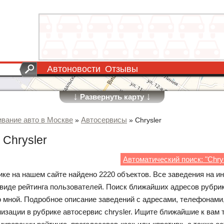
Автоновости
Отзывы
↓
↓
Развернуть карту
вание авто в Москве
Автосервисы
»
»
Chrysler
 Chrysler
Автоматический поиск: "Chry
ике на нашем сайте найдено 2220 объектов. Все заведения на и
 виде рейтинга пользователей. Поиск ближайших адресов рубри
со мной. Подробное описание заведений с адресами, телефонами,
изации в рубрике автосервис chrysler. Ищите ближайшие к вам 