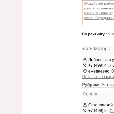
Можайский райо
район Гольяново
район Митино
(27)
район Отрадное
(
По рейтингу
по н
Лобненская у
+7 (499) 4...
По
ежедневно, 0
Показать на кар
Рубрики
: Автос
Остаповский п
+7 (499) 8...
По