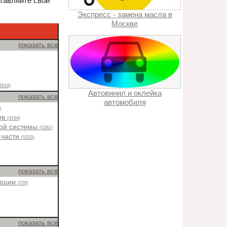
ставляйте свои
Экспресс - замена масла в
Москве
показать все
3918)
Автовинил и оклейка
показать все
автомобиля
)
ов
(4164)
ной системы
(5281)
 части
(5333)
показать все
люции
(376)
)
показать все