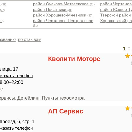
н
район Очаково-Матвеевское
район Чертано
(32)
(31)
район Печатники
район Южное Т
(27)
(31)
район Хорошево-Мневники
Тверской райо
(30)
район Чертаново Центральное
Хорошевский р
37)
(31)
азванию
по отзывам
1
2
Кволити Моторс
лица, 17
казать телефон
8:00–22:00
те
ервисы, Детейлинг, Пункты техосмотра
АП Сервис
роезд, 6, стр. 1
казать телефон