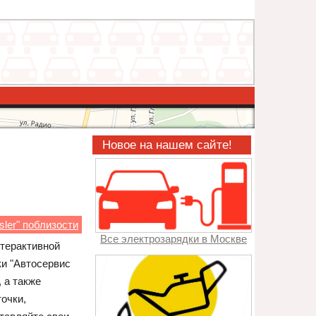
Новое на нашем сайте!
sler" поблизости
Все электрозарядки в Москве
нтерактивной
ки "Автосервис
 а также
точки,