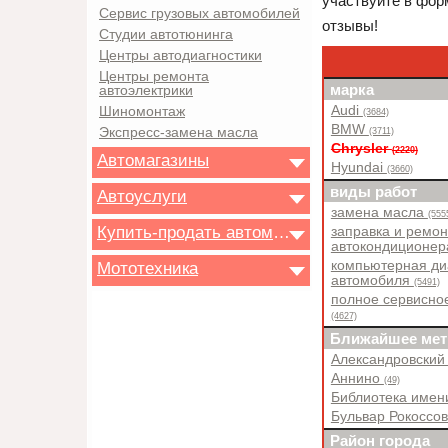
участвуйте в форм
Сервис грузовых автомобилей
отзывы!
Студии автотюнинга
Центры автодиагностики
Центры ремонта
марка
автоэлектрики
Audi
Шиномонтаж
(3684)
BMW
Экспресс-замена масла
(3711)
Chrysler
(2220)
Автомагазины
Hyundai
(3660)
виды работ
Автоуслуги
замена масла
(555
Купить-продать автомобиль
заправка и ремон
автокондиционе
компьютерная ди
Мототехника
автомобиля
(5491)
полное сервисно
(4627)
Ближайшее мет
Александровский
Аннино
(49)
Библиотека имен
Бульвар Рокоссо
Район города