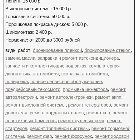
Тюнинг: 15 000 р.
Выхлопные системы: 15 000 р.
Тормозные системы: 50 000 р.
Порошковая покраска дисков: 5 000 р.
Шиномонтаж: 2 400 р.
Нормочас: от 2000 до 3000 рублей
виды работ:
бронирование пленкой
,
бронирование стекол
,
замена масла
,
заправка и ремонт автокондиционера
,
запчасти и комплектующие под заказ
,
компьютерная
диагностика автомобиля
,
покраска автомобиля
,
полировка
,
полное сервисное обслуживание
,
предрейсовый техосмотр
,
промывка инжектора
,
ремонт
автоэлектрики
,
ремонт автоэлектроники
,
ремонт акпп
,
ремонт выхлопной системы
,
ремонт генераторов
,
ремонт
двигателя
,
ремонт карданных валов
,
ремонт кпп
,
ремонт
пластиковых бамперов
,
ремонт рулевых реек
,
ремонт
стартеров
,
ремонт топливной системы
,
ремонт тормозной
системы
,
ремонт фар
,
ремонт форсунок
,
ремонт ходовой