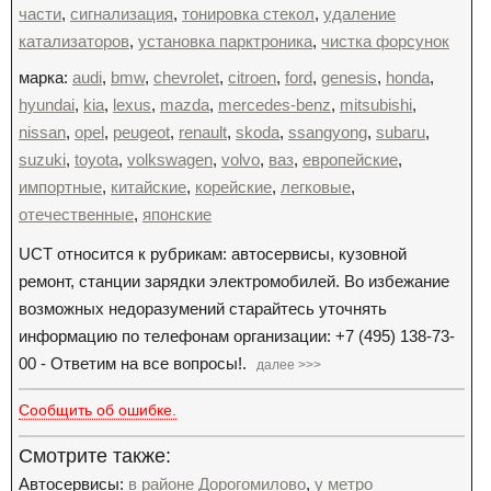
части
,
сигнализация
,
тонировка стекол
,
удаление
катализаторов
,
установка парктроника
,
чистка форсунок
марка:
audi
,
bmw
,
chevrolet
,
citroen
,
ford
,
genesis
,
honda
,
hyundai
,
kia
,
lexus
,
mazda
,
mercedes-benz
,
mitsubishi
,
nissan
,
opel
,
peugeot
,
renault
,
skoda
,
ssangyong
,
subaru
,
suzuki
,
toyota
,
volkswagen
,
volvo
,
ваз
,
европейские
,
импортные
,
китайские
,
корейские
,
легковые
,
отечественные
,
японские
UCT относится к рубрикам: автосервисы, кузовной
ремонт, станции зарядки электромобилей. Во избежание
возможных недоразумений старайтесь уточнять
информацию по телефонам организации: +7 (495) 138-73-
00 - Ответим на все вопросы!.
далее >>>
Сообщить об ошибке.
Смотрите также:
Автосервисы:
в районе Дорогомилово
,
у метро