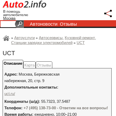
В помощь
автолюбителю
Москва
Автоновости
Отзывы
Автоуслуги
Автосервисы
Кузовной ремонт
»
»
,
,
Станции зарядки электромобилей
UCT
»
UCT
Описание
Карта
Отзывы
Адрес:
Москва
,
Бережковская
набережная, 20, стр. 9
Дополнительные контакты:
uct.ru/
Координаты (ш/д):
55.7323, 37.5487
Телефон:
+7 (495) 138-73-00 - Ответим на все вопросы!
Время работы:
ежедневно, 10:00–21:00