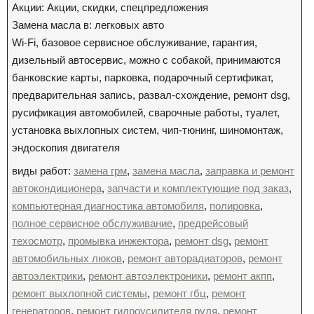
Акции: Акции, скидки, спецпредложения
Замена масла в: легковых авто
Wi-Fi, базовое сервисное обслуживание, гарантия,
дизельный автосервис, можно с собакой, принимаются
банковские карты, парковка, подарочный сертификат,
предварительная запись, развал-схождение, ремонт dsg,
русификация автомобилей, сварочные работы, туалет,
установка выхлопных систем, чип-тюнинг, шиномонтаж,
эндоскопия двигателя
виды работ:
замена грм
,
замена масла
,
заправка и ремонт
автокондиционера
,
запчасти и комплектующие под заказ
,
компьютерная диагностика автомобиля
,
полировка
,
полное сервисное обслуживание
,
предрейсовый
техосмотр
,
промывка инжектора
,
ремонт dsg
,
ремонт
автомобильных люков
,
ремонт авторадиаторов
,
ремонт
автоэлектрики
,
ремонт автоэлектроники
,
ремонт акпп
,
ремонт выхлопной системы
,
ремонт гбц
,
ремонт
генераторов
,
ремонт гидроусилителя руля
,
ремонт