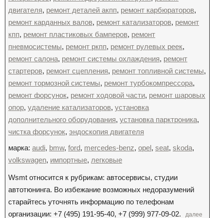
двигателя
,
ремонт деталей акпп
,
ремонт карбюраторов
,
ремонт карданных валов
,
ремонт катализаторов
,
ремонт
кпп
,
ремонт пластиковых бамперов
,
ремонт
пневмосистемы
,
ремонт ркпп
,
ремонт рулевых реек
,
ремонт салона
,
ремонт системы охлаждения
,
ремонт
стартеров
,
ремонт сцепления
,
ремонт топливной системы
,
ремонт тормозной системы
,
ремонт турбокомпрессора
,
ремонт форсунок
,
ремонт ходовой части
,
ремонт шаровых
опор
,
удаление катализаторов
,
установка
дополнительного оборудования
,
установка парктроника
,
чистка форсунок
,
эндоскопия двигателя
марка:
audi
,
bmw
,
ford
,
mercedes-benz
,
opel
,
seat
,
skoda
,
volkswagen
,
импортные
,
легковые
Wsmt относится к рубрикам: автосервисы, студии
автотюнинга. Во избежание возможных недоразумений
старайтесь уточнять информацию по телефонам
организации: +7 (495) 191-95-40, +7 (999) 977-09-02.
далее