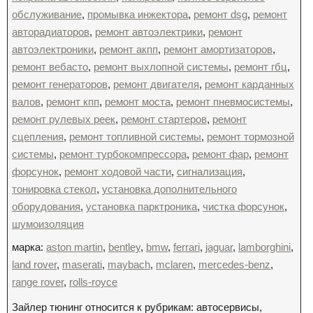
обслуживание
,
промывка инжектора
,
ремонт dsg
,
ремонт
авторадиаторов
,
ремонт автоэлектрики
,
ремонт
автоэлектроники
,
ремонт акпп
,
ремонт амортизаторов
,
ремонт вебасто
,
ремонт выхлопной системы
,
ремонт гбц
,
ремонт генераторов
,
ремонт двигателя
,
ремонт карданных
валов
,
ремонт кпп
,
ремонт моста
,
ремонт пневмосистемы
,
ремонт рулевых реек
,
ремонт стартеров
,
ремонт
сцепления
,
ремонт топливной системы
,
ремонт тормозной
системы
,
ремонт турбокомпрессора
,
ремонт фар
,
ремонт
форсунок
,
ремонт ходовой части
,
сигнализация
,
тонировка стекол
,
установка дополнительного
оборудования
,
установка парктроника
,
чистка форсунок
,
шумоизоляция
марка:
aston martin
,
bentley
,
bmw
,
ferrari
,
jaguar
,
lamborghini
,
land rover
,
maserati
,
maybach
,
mclaren
,
mercedes-benz
,
range rover
,
rolls-royce
Зайлер тюнинг относится к рубрикам: автосервисы,