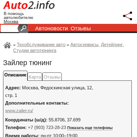
В помощь
автолюбителю
Москва
Автоновости
Отзывы
Техобслуживание авто
Автосервисы
Детейлинг
»
»
,
,
Студии автотюнинга
Зайлер тюнинг
Описание
Карта
Отзывы
Адрес:
Москва
,
Федоскинская улица, 12,
стр. 1
Дополнительные контакты:
www.zailer.ru/
Координаты (ш/д):
55.8706, 37.699
Телефон:
+7 (903) 723-28-23
Показать еще телефоны
Время работы:
пн-пт 10:00–19:00