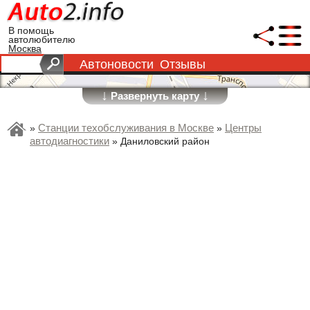
В помощь
автолюбителю
Москва
Автоновости
Отзывы
↓
↓
Развернуть карту
Станции техобслуживания в Москве
Центры
»
»
автодиагностики
»
Даниловский район