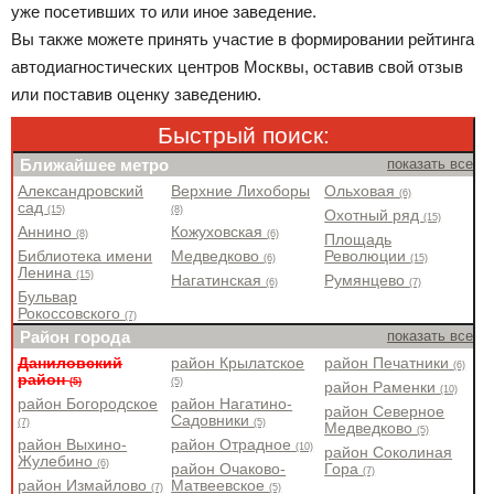
уже посетивших то или иное заведение.
Вы также можете принять участие в формировании рейтинга
автодиагностических центров Москвы, оставив свой отзыв
или поставив оценку заведению.
Быстрый поиск:
Ближайшее метро
показать все
Александровский
Верхние Лихоборы
Ольховая
(6)
сад
(15)
(8)
Охотный ряд
(15)
Аннино
Кожуховская
(8)
(6)
Площадь
Библиотека имени
Медведково
Революции
(6)
(15)
Ленина
(15)
Нагатинская
Румянцево
(6)
(7)
Бульвар
Рокоссовского
(7)
Район города
показать все
Даниловский
район Крылатское
район Печатники
(6)
район
(5)
(5)
район Раменки
(10)
район Богородское
район Нагатино-
район Северное
Садовники
(7)
(5)
Медведково
(5)
район Выхино-
район Отрадное
(10)
район Соколиная
Жулебино
(6)
район Очаково-
Гора
(7)
район Измайлово
Матвеевское
(7)
(5)