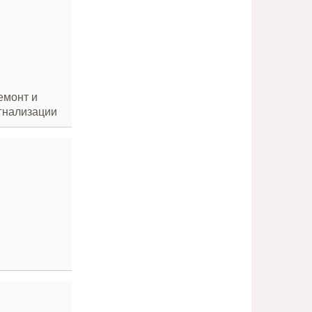
емонт и
гнализации