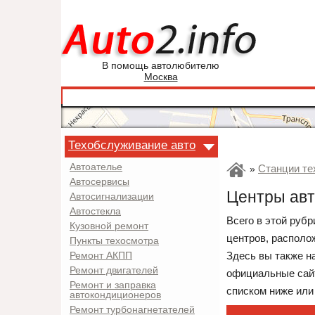
В помощь автолюбителю
Москва
Техобслуживание авто
Автоателье
Станции те
»
Автосервисы
Центры авт
Автосигнализации
Автостекла
Всего в этой руб
Кузовной ремонт
центров, располо
Пункты техосмотра
Здесь вы также н
Ремонт АКПП
Ремонт двигателей
официальные сайт
Ремонт и заправка
списком ниже или
автокондиционеров
Ремонт турбонагнетателей