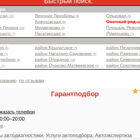
Быстрый поиск:
ро
 сад
Верхние Лихоборы
Ольховая
(15)
(8)
(6)
Кожуховская
Охотный ряд
(6)
(1
и Ленина
Медведково
Площадь Рево
(15)
(6)
вского
Нагатинская
Румянцево
(7)
(6)
(7)
йон
район Крылатское
район Печатни
(5)
(5)
ое
район Нагатино-Садовники
район Раменки
(7)
(5)
улебино
район Отрадное
район Северно
(6)
(10)
о
район Очаково-Матвеевское
район Соколин
(7)
(5)
азванию
по отзывам
Гарантподбор
казать телефон
0:00–20:00
те
ы автодиагностики, Услуги автоподбора, Автоэкспертиза