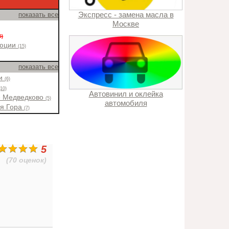
Экспресс - замена масла в
показать все
Москве
5)
люции
(15)
показать все
ки
(6)
(10)
Автовинил и оклейка
е Медведково
(5)
автомобиля
ая Гора
(7)
5
(70 оценок)