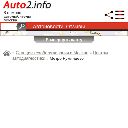
В помощь
автолюбителю
Москва
Автоновости
Отзывы
↓
↓
Развернуть карту
Станции техобслуживания в Москве
Центры
»
»
автодиагностики
»
Метро Румянцево