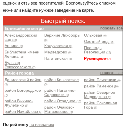
оценок и отзывов посетителей. Воспользуйтесь списком
ниже или найдите нужное заведение на карте.
Быстрый поиск:
Ближайшее метро
показать все
Александровский
Верхние Лихоборы
Ольховая
(6)
сад
(15)
(8)
Охотный ряд
(15)
Аннино
Кожуховская
(8)
(6)
Площадь
Библиотека имени
Медведково
Революции
(6)
(15)
Ленина
(15)
Нагатинская
Румянцево
(6)
(7)
Бульвар
Рокоссовского
(7)
Район города
показать все
Даниловский район
район Крылатское
район Печатники
(6)
(5)
(5)
район Раменки
(10)
район Богородское
район Нагатино-
район Северное
Садовники
(7)
(5)
Медведково
(5)
район Выхино-
район Отрадное
(10)
район Соколиная
Жулебино
(6)
район Очаково-
Гора
(7)
район Измайлово
Матвеевское
(7)
(5)
По рейтингу
по названию