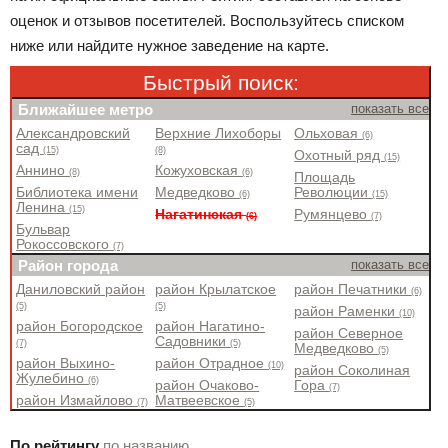
оценок и отзывов посетителей. Воспользуйтесь списком
ниже или найдите нужное заведение на карте.
Быстрый поиск:
Ближайшее метро
показать все
Александровский
Верхние Лихоборы
Ольховая
(6)
сад
(15)
(8)
Охотный ряд
(15)
Аннино
Кожуховская
(8)
(6)
Площадь
Библиотека имени
Медведково
Революции
(6)
(15)
Ленина
(15)
Нагатинская
Румянцево
(6)
(7)
Бульвар
Рокоссовского
(7)
Район города
показать все
Даниловский район
район Крылатское
район Печатники
(6)
(5)
(5)
район Раменки
(10)
район Богородское
район Нагатино-
район Северное
Садовники
(7)
(5)
Медведково
(5)
район Выхино-
район Отрадное
(10)
район Соколиная
Жулебино
(6)
район Очаково-
Гора
(7)
район Измайлово
Матвеевское
(7)
(5)
По рейтингу
по названию