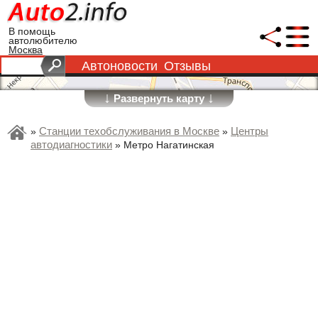
В помощь
автолюбителю
Москва
Автоновости
Отзывы
↓
↓
Развернуть карту
Станции техобслуживания в Москве
Центры
»
»
автодиагностики
»
Метро Нагатинская