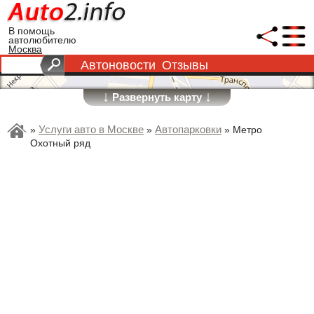
В помощь
автолюбителю
Москва
Автоновости
Отзывы
↓
↓
Развернуть карту
Услуги авто в Москве
Автопарковки
»
»
»
Метро
Охотный ряд