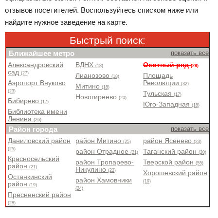
отзывов посетителей. Воспользуйтесь списком ниже или
найдите нужное заведение на карте.
Быстрый поиск:
Ближайшее метро
показать все
Александровский
ВДНХ
Охотный ряд
(18)
(29)
сад
(27)
Лианозово
Площадь
(18)
Аэропорт Внуково
Революции
(32)
Митино
(18)
(23)
Тульская
(17)
Новогиреево
(20)
Бибирево
(17)
Юго-Западная
(18)
Библиотека имени
Ленина
(26)
Район города
показать все
Даниловский район
район Митино
район Ясенево
(25)
(23)
(25)
район Отрадное
Таганский район
(21)
(20)
Красносельский
район Тропарево-
Тверской район
(55)
район
(21)
Никулино
(22)
Хорошевский район
Останкинский
район Хамовники
(19)
район
(19)
(24)
Пресненский район
(28)