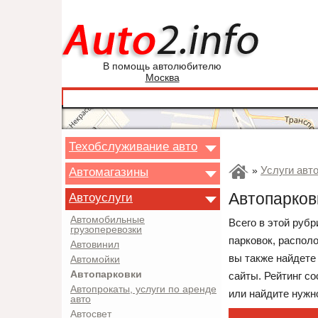
В помощь автолюбителю
Москва
Техобслуживание авто
Услуги авт
Автомагазины
»
Автопарков
Автоуслуги
Автомобильные
Всего в этой руб
грузоперевозки
парковок, распол
Автовинил
вы также найдете
Автомойки
Автопарковки
сайты. Рейтинг с
Автопрокаты, услуги по аренде
или найдите нужно
авто
Автосвет