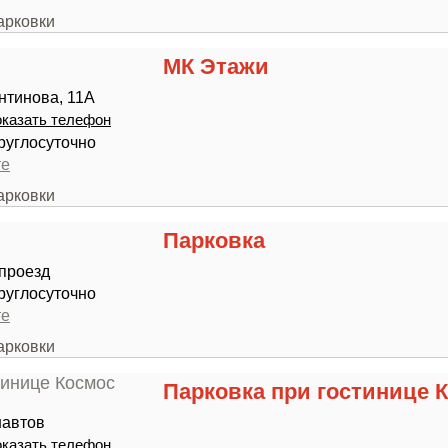
арковки
МК Этажи
нтинова, 11А
казать телефон
руглосуточно
те
арковки
Парковка
проезд
руглосуточно
те
арковки
Парковка при гостинице 
навтов
казать телефон