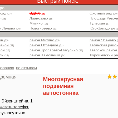
Быстрый поиск:
ро
 сад
ВДНХ
Охотный ряд
(27)
(18)
(29)
о
Лианозово
Площадь Рево
(23)
(18)
Митино
Тульская
(18)
(17)
и Ленина
Новогиреево
Юго-Западная
(26)
(20)
(
йон
район Митино
район Ясенево
(25)
(25)
район
район Отрадное
Таганский райо
(21)
(21)
йон
район Тропарево-Никулино
Тверской райо
(19)
(22)
йон
район Хамовники
Хорошевский р
(28)
(24)
азванию
по отзывам
Многоярусная
подземная
автостоянка
 Эйзенштейна, 1
казать телефон
руглосуточно