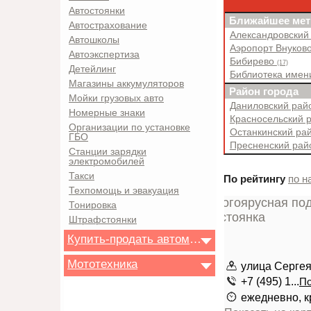
Автостоянки
Ближайшее мет
Автострахование
Александровский
Автошколы
Аэропорт Внуков
Автоэкспертиза
Бибирево
(17)
Детейлинг
Библиотека имен
Магазины аккумуляторов
Район города
Мойки грузовых авто
Даниловский ра
Номерные знаки
Красносельский 
Организации по установке
Останкинский ра
ГБО
Пресненский ра
Станции зарядки
электромобилей
Такси
По рейтингу
по н
Техпомощь и эвакуация
Тонировка
Штрафстоянки
Купить-продать автомобиль
Мототехника
улица Сергея
+7 (495) 1...
По
ежедневно, к