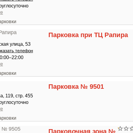
руглосуточно
те
арковки
Парковка при ТЦ Рапира
ская улица, 53
казать телефон
0:00–22:00
те
арковки
Парковка № 9501
, 119, стр. 455
руглосуточно
те
арковки
Парковочная зона №