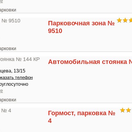
те
арковки
Парковочная зона №
9510
7
арковки
Автомобильная стоянка 
цева, 13/15
казать телефон
руглосуточно
те
арковки
Гормост, парковка №
4
3