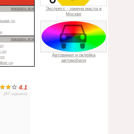
Экспресс - замена масла в
показать все
Москве
люции
(32)
18)
показать все
(23)
н
(20)
Автовинил и оклейка
н
(55)
автомобиля
айон
(19)
4.1
(87 оценок)