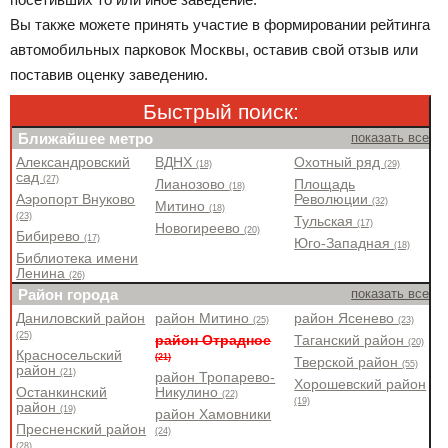
Вы также можете принять участие в формировании рейтинга
автомобильных парковок Москвы, оставив свой отзыв или
поставив оценку заведению.
Быстрый поиск:
Ближайшее метро
показать все
Александровский
ВДНХ
Охотный ряд
(18)
(29)
сад
(27)
Лианозово
Площадь
(18)
Аэропорт Внуково
Революции
(32)
Митино
(18)
(23)
Тульская
(17)
Новогиреево
(20)
Бибирево
(17)
Юго-Западная
(18)
Библиотека имени
Ленина
(26)
Район города
показать все
Даниловский район
район Митино
район Ясенево
(25)
(23)
(25)
район Отрадное
Таганский район
(20)
Красносельский
(21)
Тверской район
(55)
район
(21)
район Тропарево-
Хорошевский район
Останкинский
Никулино
(22)
(19)
район
(19)
район Хамовники
Пресненский район
(24)
(28)