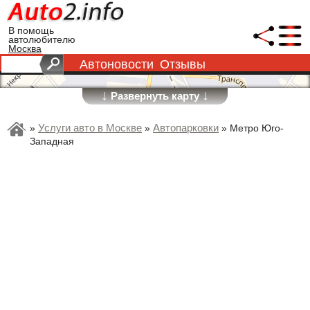
В помощь
автолюбителю
Москва
Автоновости
Отзывы
↓
↓
Развернуть карту
Услуги авто в Москве
Автопарковки
»
»
»
Метро Юго-
Западная