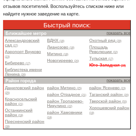
отзывов посетителей. Воспользуйтесь списком ниже или
найдите нужное заведение на карте.
Быстрый поиск:
Ближайшее метро
показать все
Александровский
ВДНХ
Охотный ряд
(18)
(29)
сад
(27)
Лианозово
Площадь
(18)
Аэропорт Внуково
Революции
(32)
Митино
(18)
(23)
Тульская
(17)
Новогиреево
(20)
Бибирево
(17)
Юго-Западная
(18)
Библиотека имени
Ленина
(26)
Район города
показать все
Даниловский район
район Митино
район Ясенево
(25)
(23)
(25)
район Отрадное
Таганский район
(21)
(20)
Красносельский
район Тропарево-
Тверской район
(55)
район
(21)
Никулино
(22)
Хорошевский район
Останкинский
район Хамовники
(19)
район
(19)
(24)
Пресненский район
(28)