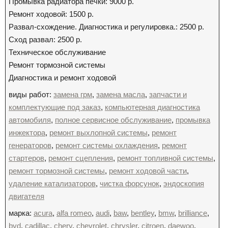
Промывка радиатора печки: 9000 р.
Ремонт ходовой: 1500 р.
Развал-схождение. Диагностика и регулировка.: 2500 р.
Сход развал: 2500 р.
Техническое обслуживание
Ремонт тормозной системы
Диагностика и ремонт ходовой
виды работ:
замена грм
,
замена масла
,
запчасти и
комплектующие под заказ
,
компьютерная диагностика
автомобиля
,
полное сервисное обслуживание
,
промывка
инжектора
,
ремонт выхлопной системы
,
ремонт
генераторов
,
ремонт системы охлаждения
,
ремонт
стартеров
,
ремонт сцепления
,
ремонт топливной системы
,
ремонт тормозной системы
,
ремонт ходовой части
,
удаление катализаторов
,
чистка форсунок
,
эндоскопия
двигателя
марка:
acura
,
alfa romeo
,
audi
,
baw
,
bentley
,
bmw
,
brilliance
,
byd
,
cadillac
,
chery
,
chevrolet
,
chrysler
,
citroen
,
daewoo
,