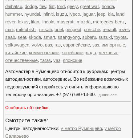
daihatsu
,
dodge
,
faw
,
fiat
,
ford
,
geely
,
great wall
,
honda
,
hummer
,
hyundai
,
infiniti
,
isuzu
,
iveco
,
jaguar
,
jeep
,
kia
,
land
rover
,
lexus
,
lifan
,
lincoln
,
maserati
,
mazda
,
mercedes-benz
,
mini
,
mitsubishi
,
nissan
,
opel
,
peugeot
,
porsche
,
renault
,
rover
,
saab
,
seat
,
skoda
,
smart
,
ssangyong
,
subaru
,
suzuki
,
toyota
,
volkswagen
,
volvo
,
ваз
,
газ
,
европейские
,
заз
,
импортные
,
китайские
,
коммерческие
,
корейские
,
лада
,
легковые
,
отечественные
,
тагаз
,
уаз
,
японские
Автомастер в Румянцево относится к рубрикам: центры
автодиагностики, автосервисы. Во избежание возможных
недоразумений старайтесь уточнять информацию по
телефону организации: +7 (977) 680-13-30.
далее >>>
Сообщить об ошибке.
Смотрите также:
Центры автодиагностики:
у метро Румянцево
,
у метро
Саларьево