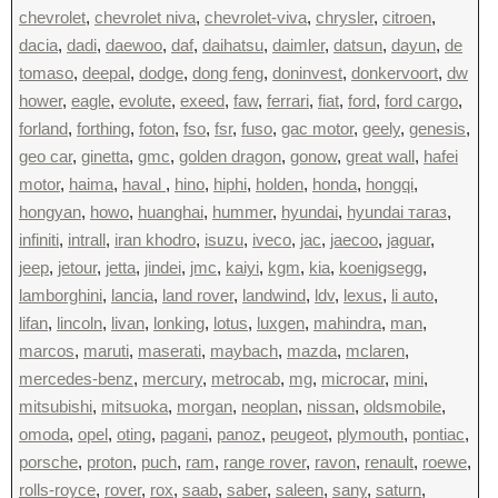
chevrolet
,
chevrolet niva
,
chevrolet-viva
,
chrysler
,
citroen
,
dacia
,
dadi
,
daewoo
,
daf
,
daihatsu
,
daimler
,
datsun
,
dayun
,
de
tomaso
,
deepal
,
dodge
,
dong feng
,
doninvest
,
donkervoort
,
dw
hower
,
eagle
,
evolute
,
exeed
,
faw
,
ferrari
,
fiat
,
ford
,
ford cargo
,
forland
,
forthing
,
foton
,
fso
,
fsr
,
fuso
,
gac motor
,
geely
,
genesis
,
geo car
,
ginetta
,
gmc
,
golden dragon
,
gonow
,
great wall
,
hafei
motor
,
haima
,
haval
,
hino
,
hiphi
,
holden
,
honda
,
hongqi
,
hongyan
,
howo
,
huanghai
,
hummer
,
hyundai
,
hyundai тагаз
,
infiniti
,
intrall
,
iran khodro
,
isuzu
,
iveco
,
jac
,
jaecoo
,
jaguar
,
jeep
,
jetour
,
jetta
,
jindei
,
jmc
,
kaiyi
,
kgm
,
kia
,
koenigsegg
,
lamborghini
,
lancia
,
land rover
,
landwind
,
ldv
,
lexus
,
li auto
,
lifan
,
lincoln
,
livan
,
lonking
,
lotus
,
luxgen
,
mahindra
,
man
,
marcos
,
maruti
,
maserati
,
maybach
,
mazda
,
mclaren
,
mercedes-benz
,
mercury
,
metrocab
,
mg
,
microcar
,
mini
,
mitsubishi
,
mitsuoka
,
morgan
,
neoplan
,
nissan
,
oldsmobile
,
omoda
,
opel
,
oting
,
pagani
,
panoz
,
peugeot
,
plymouth
,
pontiac
,
porsche
,
proton
,
puch
,
ram
,
range rover
,
ravon
,
renault
,
roewe
,
rolls-royce
,
rover
,
rox
,
saab
,
saber
,
saleen
,
sany
,
saturn
,