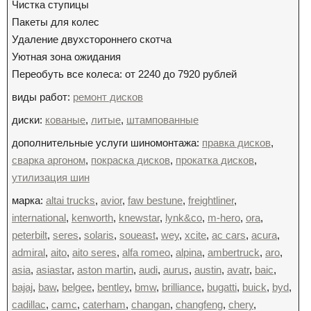
Чистка ступицы
Пакеты для колес
Удаление двухстороннего скотча
Уютная зона ожидания
Переобуть все колеса: от 2240 до 7920 рублей
виды работ:
ремонт дисков
диски:
кованые
,
литые
,
штампованные
дополнительные услуги шиномонтажа:
правка дисков
,
сварка аргоном
,
покраска дисков
,
прокатка дисков
,
утилизация шин
марка:
altai trucks
,
avior
,
faw bestune
,
freightliner
,
international
,
kenworth
,
knewstar
,
lynk&co
,
m-hero
,
ora
,
peterbilt
,
seres
,
solaris
,
soueast
,
wey
,
xcite
,
ac cars
,
acura
,
admiral
,
aito
,
aito seres
,
alfa romeo
,
alpina
,
ambertruck
,
aro
,
asia
,
asiastar
,
aston martin
,
audi
,
aurus
,
austin
,
avatr
,
baic
,
bajaj
,
baw
,
belgee
,
bentley
,
bmw
,
brilliance
,
bugatti
,
buick
,
byd
,
cadillac
,
camc
,
caterham
,
changan
,
changfeng
,
chery
,