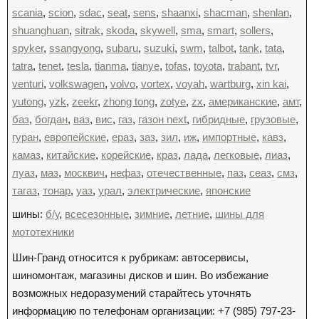
scania
,
scion
,
sdac
,
seat
,
sens
,
shaanxi
,
shacman
,
shenlan
,
shuanghuan
,
sitrak
,
skoda
,
skywell
,
sma
,
smart
,
sollers
,
spyker
,
ssangyong
,
subaru
,
suzuki
,
swm
,
talbot
,
tank
,
tata
,
tatra
,
tenet
,
tesla
,
tianma
,
tianye
,
tofas
,
toyota
,
trabant
,
tvr
,
venturi
,
volkswagen
,
volvo
,
vortex
,
voyah
,
wartburg
,
xin kai
,
yutong
,
yzk
,
zeekr
,
zhong tong
,
zotye
,
zx
,
американские
,
амт
,
баз
,
богдан
,
ваз
,
вис
,
газ
,
газон next
,
гибридные
,
грузовые
,
гуран
,
европейские
,
ераз
,
заз
,
зил
,
иж
,
импортные
,
кавз
,
камаз
,
китайские
,
корейские
,
краз
,
лада
,
легковые
,
лиаз
,
луаз
,
маз
,
москвич
,
нефаз
,
отечественные
,
паз
,
сеаз
,
смз
,
тагаз
,
тонар
,
уаз
,
урал
,
электрические
,
японские
шины:
б/у
,
всесезонные
,
зимние
,
летние
,
шины для
мототехники
Шин-Гранд относится к рубрикам: автосервисы,
шиномонтаж, магазины дисков и шин. Во избежание
возможных недоразумений старайтесь уточнять
информацию по телефонам организации: +7 (985) 797-23-