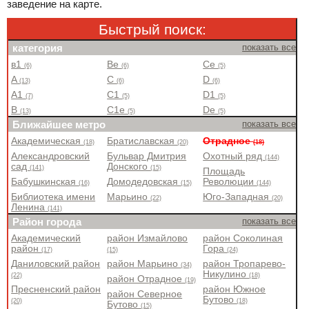
заведение на карте.
Быстрый поиск:
категория
показать все
в1
Be
Ce
(6)
(6)
(5)
A
C
D
(13)
(6)
(6)
A1
C1
D1
(7)
(5)
(5)
B
C1e
De
(13)
(5)
(5)
Ближайшее метро
показать все
Академическая
Братиславская
Отрадное
(18)
(20)
(18)
Александровский
Бульвар Дмитрия
Охотный ряд
(144)
сад
Донского
(141)
(15)
Площадь
Бабушкинская
Домодедовская
Революции
(16)
(15)
(144)
Библиотека имени
Марьино
Юго-Западная
(22)
(20)
Ленина
(141)
Район города
показать все
Академический
район Измайлово
район Соколиная
район
Гора
(17)
(15)
(24)
Даниловский район
район Марьино
район Тропарево-
(34)
Никулино
(22)
(18)
район Отрадное
(19)
Пресненский район
район Южное
район Северное
Бутово
(20)
(18)
Бутово
(15)